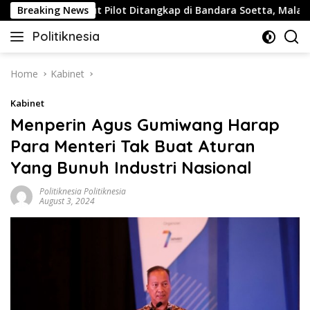
Skip
Breaking News
Buntut Pilot Ditangkap di Bandara Soetta, Malaysia Air
to
Politiknesia
content
Politiknesia.com
Home
Kabinet
Kabinet
Menperin Agus Gumiwang Harap
Para Menteri Tak Buat Aturan
Yang Bunuh Industri Nasional
Politiknesia Politiknesia
August 3, 2024