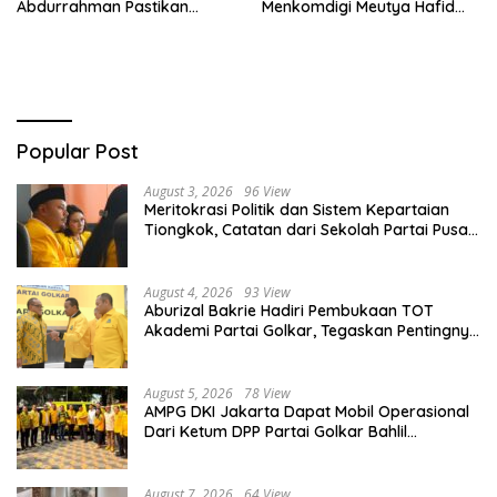
Abdurrahman Pastikan
Menkomdigi Meutya Hafid
Driver Masuk Kategori
Hadirkan Era Baru Internet
Pelaku UMKM
Indonesia!
Popular Post
August 3, 2026
96 View
Meritokrasi Politik dan Sistem Kepartaian
Tiongkok, Catatan dari Sekolah Partai Pusat
PKT
August 4, 2026
93 View
Aburizal Bakrie Hadiri Pembukaan TOT
Akademi Partai Golkar, Tegaskan Pentingnya
Kaderisasi Berkualitas
August 5, 2026
78 View
AMPG DKI Jakarta Dapat Mobil Operasional
Dari Ketum DPP Partai Golkar Bahlil
Lahadalia
August 7, 2026
64 View