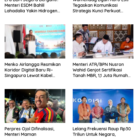
Menteri ESDM Bahlil
Tegaskan Komunikasi
Lahadalia Yakin Hidrogen
Strategis Kunci Perkuat
Bisa Lebih Murah dan
Perdagangan dan Pariwisata
Kompetitif
RI
Menko Airlangga Resmikan
Menteri ATR/BPN Nusron
Koridor Digital Baru RI–
Wahid Genjot Sertifikasi
Singapura Lewat Kabel
Tanah MBR, 1,1 Juta Rumah
Bawah Laut Nongsa–Changi
Jadi Prioritas
Perpres Ojol Difinalisasi,
Lelang Frekuensi Raup Rp30
Menteri Maman
Triliun Untuk Negara,