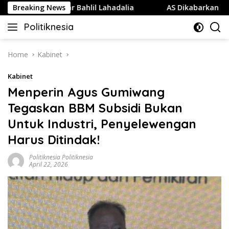
Skip
Partai Golkar Bahlil Lahadalia
Breaking News
AS Dikabarkan Kehabisa
to
Politiknesia
content
Politiknesia.com
Home
Kabinet
Kabinet
Menperin Agus Gumiwang
Tegaskan BBM Subsidi Bukan
Untuk Industri, Penyelewengan
Harus Ditindak!
Politiknesia Politiknesia
April 22, 2026