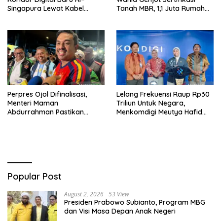
Singapura Lewat Kabel
Tanah MBR, 1,1 Juta Rumah
Bawah Laut Nongsa–Changi
Jadi Prioritas
Perpres Ojol Difinalisasi,
Lelang Frekuensi Raup Rp30
Menteri Maman
Triliun Untuk Negara,
Abdurrahman Pastikan
Menkomdigi Meutya Hafid
Driver Masuk Kategori
Hadirkan Era Baru Internet
Pelaku UMKM
Indonesia!
Popular Post
August 2, 2026
53 View
Presiden Prabowo Subianto, Program MBG
dan Visi Masa Depan Anak Negeri