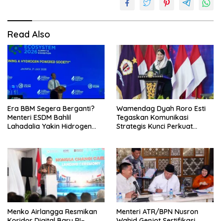
Read Also
Era BBM Segera Berganti?
Wamendag Dyah Roro Esti
Menteri ESDM Bahlil
Tegaskan Komunikasi
Lahadalia Yakin Hidrogen
Strategis Kunci Perkuat
Bisa Lebih Murah dan
Perdagangan dan Pariwisata
Kompetitif
RI
Menko Airlangga Resmikan
Menteri ATR/BPN Nusron
Koridor Digital Baru RI–
Wahid Genjot Sertifikasi