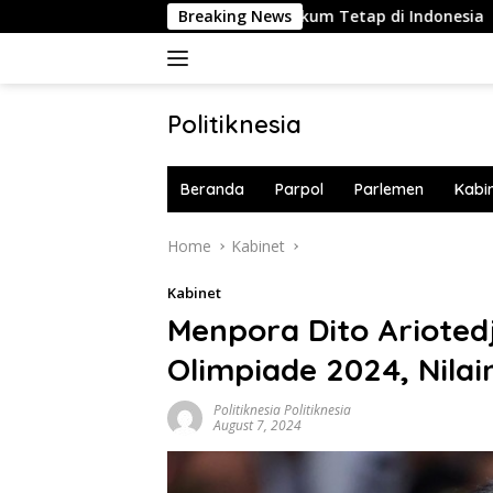
Skip
26 Kg Ekstasi, Proses Hukum Tetap di Indonesia
Breaking News
Nurul 
to
content
Politiknesia
Politiknesia.com
Beranda
Parpol
Parlemen
Kabi
Home
Kabinet
Kabinet
Menpora Dito Ariotedj
Olimpiade 2024, Nilain
Politiknesia Politiknesia
August 7, 2024