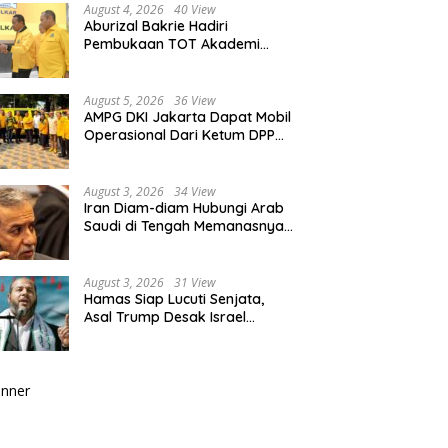
August 4, 2026
40 View
Aburizal Bakrie Hadiri
Pembukaan TOT Akademi
Partai Golkar, Tegaskan
Pentingnya Kaderisasi
Berkualitas
August 5, 2026
36 View
AMPG DKI Jakarta Dapat Mobil
Operasional Dari Ketum DPP
Partai Golkar Bahlil Lahadalia
August 3, 2026
34 View
Iran Diam-diam Hubungi Arab
Saudi di Tengah Memanasnya
Perang dengan AS, Ada Pesan
Tegas untuk Riyadh
August 3, 2026
31 View
Hamas Siap Lucuti Senjata,
Asal Trump Desak Israel
Hentikan Serangan ke Gaza