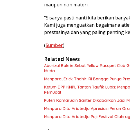
maupun non materi.
“Sisanya pasti nanti kita berikan bany
Kami juga menguatkan bagaimana atlet-
prestasinya dan yang paling penting k
(
Sumber
)
Related News
Aburizal Bakrie Sebut Yellow Racquet Club G
Muda
Menpora, Erick Thohir: RI Bangga Punya Pre
Ketum DPP KNPI, Tantan Taufik Lubis: Menp
Pemuda!
Puteri Komarudin Santer Dikabarkan Jadi M
Menpora Dito Ariotedjo Apresiasi Peran Or
Menpora Dito Ariotedjo Puji Festival Olahra