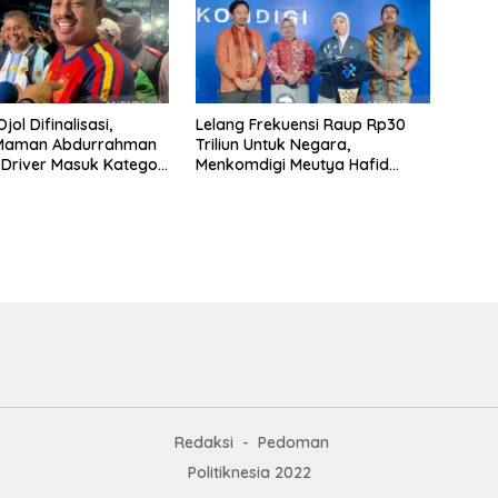
jol Difinalisasi,
Lelang Frekuensi Raup Rp30
 Maman Abdurrahman
Triliun Untuk Negara,
 Driver Masuk Kategori
Menkomdigi Meutya Hafid
UMKM
Hadirkan Era Baru Internet
Indonesia!
Redaksi
Pedoman
Politiknesia 2022