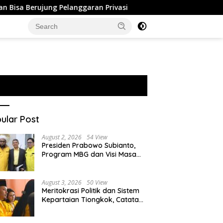
ng Pelanggaran Privasi
Israel Perluas Permukiman di Ye
ular Post
August 2, 2026
54 View
Presiden Prabowo Subianto,
Program MBG dan Visi Masa
Depan Anak Negeri
August 3, 2026
50 View
Meritokrasi Politik dan Sistem
Kepartaian Tiongkok, Catatan
dari Sekolah Partai Pusat PKT