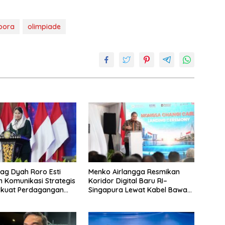
pora
olimpiade
g Dyah Roro Esti
Menko Airlangga Resmikan
 Komunikasi Strategis
Koridor Digital Baru RI–
rkuat Perdagangan
Singapura Lewat Kabel Bawah
wisata RI
Laut Nongsa–Changi