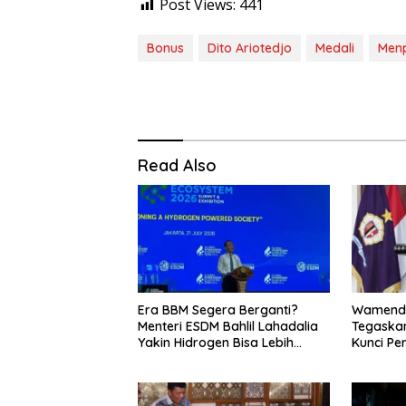
Post Views:
441
Bonus
Dito Ariotedjo
Medali
Men
Read Also
Era BBM Segera Berganti?
Wamenda
Menteri ESDM Bahlil Lahadalia
Tegaskan
Yakin Hidrogen Bisa Lebih
Kunci Pe
Murah dan Kompetitif
dan Pari