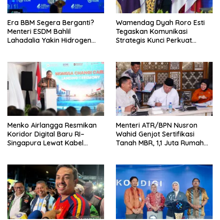
Era BBM Segera Berganti?
Wamendag Dyah Roro Esti
Menteri ESDM Bahlil
Tegaskan Komunikasi
Lahadalia Yakin Hidrogen
Strategis Kunci Perkuat
Bisa Lebih Murah dan
Perdagangan dan Pariwisata
Kompetitif
RI
Menko Airlangga Resmikan
Menteri ATR/BPN Nusron
Koridor Digital Baru RI–
Wahid Genjot Sertifikasi
Singapura Lewat Kabel
Tanah MBR, 1,1 Juta Rumah
Bawah Laut Nongsa–Changi
Jadi Prioritas