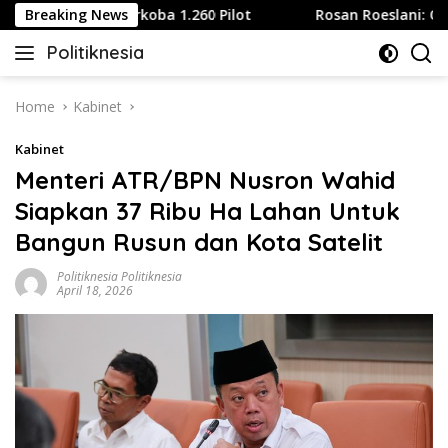
Skip
jibkan Tes Narkoba 1.260 Pilot
Breaking News
Rosan Roeslani: Orang B
to
Politiknesia
content
Politiknesia.com
Home
Kabinet
Kabinet
Menteri ATR/BPN Nusron Wahid
Siapkan 37 Ribu Ha Lahan Untuk
Bangun Rusun dan Kota Satelit
Politiknesia Politiknesia
April 18, 2026