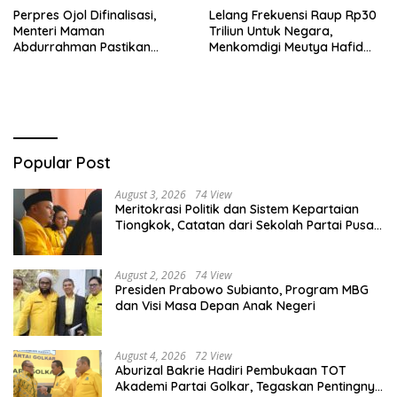
Perpres Ojol Difinalisasi,
Lelang Frekuensi Raup Rp30
Menteri Maman
Triliun Untuk Negara,
Abdurrahman Pastikan
Menkomdigi Meutya Hafid
Driver Masuk Kategori
Hadirkan Era Baru Internet
Pelaku UMKM
Indonesia!
Popular Post
August 3, 2026
74 View
Meritokrasi Politik dan Sistem Kepartaian
Tiongkok, Catatan dari Sekolah Partai Pusat
PKT
August 2, 2026
74 View
Presiden Prabowo Subianto, Program MBG
dan Visi Masa Depan Anak Negeri
August 4, 2026
72 View
Aburizal Bakrie Hadiri Pembukaan TOT
Akademi Partai Golkar, Tegaskan Pentingnya