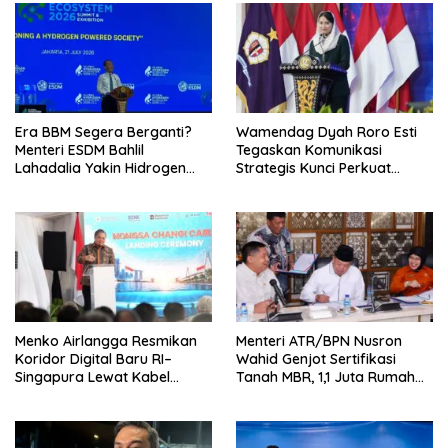
Era BBM Segera Berganti?
Wamendag Dyah Roro Esti
Menteri ESDM Bahlil
Tegaskan Komunikasi
Lahadalia Yakin Hidrogen
Strategis Kunci Perkuat
Bisa Lebih Murah dan
Perdagangan dan Pariwisata
Kompetitif
RI
Menko Airlangga Resmikan
Menteri ATR/BPN Nusron
Koridor Digital Baru RI–
Wahid Genjot Sertifikasi
Singapura Lewat Kabel
Tanah MBR, 1,1 Juta Rumah
Bawah Laut Nongsa–Changi
Jadi Prioritas