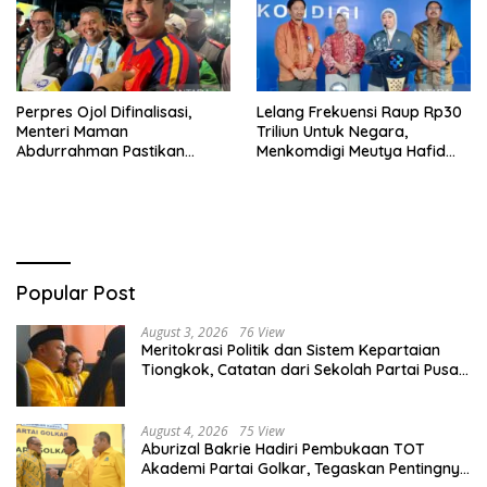
Perpres Ojol Difinalisasi,
Lelang Frekuensi Raup Rp30
Menteri Maman
Triliun Untuk Negara,
Abdurrahman Pastikan
Menkomdigi Meutya Hafid
Driver Masuk Kategori
Hadirkan Era Baru Internet
Pelaku UMKM
Indonesia!
Popular Post
August 3, 2026
76 View
Meritokrasi Politik dan Sistem Kepartaian
Tiongkok, Catatan dari Sekolah Partai Pusat
PKT
August 4, 2026
75 View
Aburizal Bakrie Hadiri Pembukaan TOT
Akademi Partai Golkar, Tegaskan Pentingnya