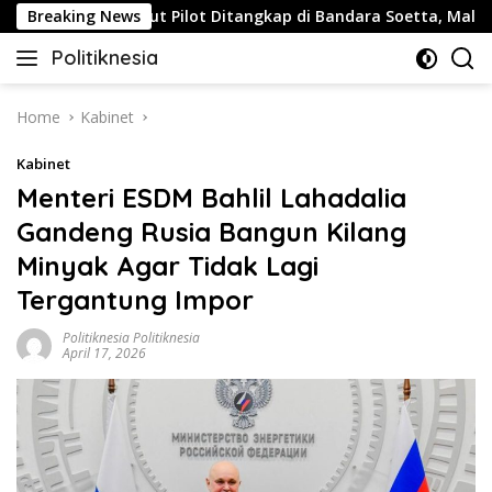
Skip
s
Breaking News
Buntut Pilot Ditangkap di Bandara Soetta, Malaysia A
to
Politiknesia
content
Politiknesia.com
Home
Kabinet
Kabinet
Menteri ESDM Bahlil Lahadalia
Gandeng Rusia Bangun Kilang
Minyak Agar Tidak Lagi
Tergantung Impor
Politiknesia Politiknesia
April 17, 2026