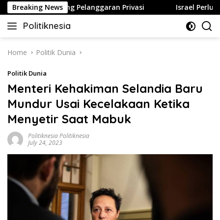
Skip
an Bisa Berujung Pelanggaran Privasi
Breaking News
Israel Perluas Pe
to
Politiknesia
content
Politiknesia.com
Home
Politik Dunia
Politik Dunia
Menteri Kehakiman Selandia Baru
Mundur Usai Kecelakaan Ketika
Menyetir Saat Mabuk
Politiknesia Politiknesia
July 24, 2023