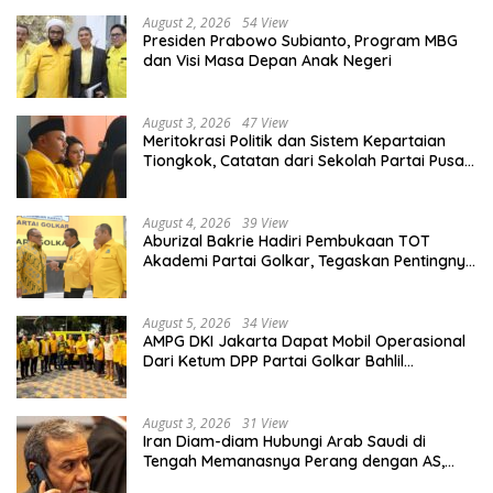
August 2, 2026
54 View
Presiden Prabowo Subianto, Program MBG
dan Visi Masa Depan Anak Negeri
August 3, 2026
47 View
Meritokrasi Politik dan Sistem Kepartaian
Tiongkok, Catatan dari Sekolah Partai Pusat
PKT
August 4, 2026
39 View
Aburizal Bakrie Hadiri Pembukaan TOT
Akademi Partai Golkar, Tegaskan Pentingnya
Kaderisasi Berkualitas
August 5, 2026
34 View
AMPG DKI Jakarta Dapat Mobil Operasional
Dari Ketum DPP Partai Golkar Bahlil
Lahadalia
August 3, 2026
31 View
Iran Diam-diam Hubungi Arab Saudi di
Tengah Memanasnya Perang dengan AS,
Ada Pesan Tegas untuk Riyadh