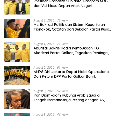
Presiden Prabowo Subianto, Program MBG
dan Visi Masa Depan Anak Negeri
August 3, 2026
73 View
Meritokrasi Politik dan Sistem Kepartaian
Tiongkok, Catatan dari Sekolah Partai Pusat
PKT
August 4, 2026
71 View
Aburizal Bakrie Hadiri Pembukaan TOT
Akademi Partai Golkar, Tegaskan Pentingnya
Kaderisasi Berkualitas
August 5, 2026
61 View
AMPG DKI Jakarta Dapat Mobil Operasional
Dari Ketum DPP Partai Golkar Bahlil
Lahadalia
August 3, 2026
52 View
Iran Diam-diam Hubungi Arab Saudi di
Tengah Memanasnya Perang dengan AS,
Ada Pesan Tegas untuk Riyadh
August 3, 2026
46 View