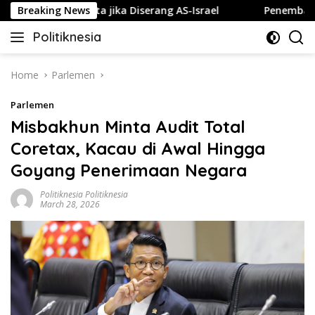
Skip
k Gelap Gulita jika Diserang AS-Israel
Breaking News
Penembakan Terj
to
Politiknesia
content
Politiknesia.com
Home
Parlemen
Parlemen
Misbakhun Minta Audit Total
Coretax, Kacau di Awal Hingga
Goyang Penerimaan Negara
Politiknesia Politiknesia
March 28, 2026