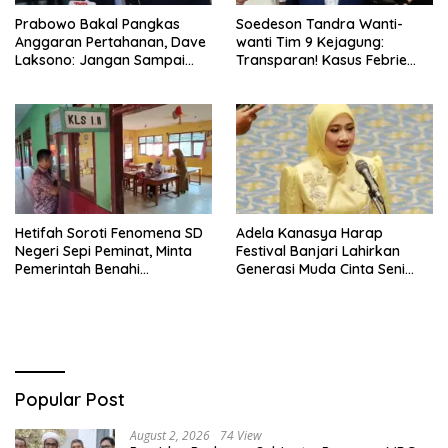
Prabowo Bakal Pangkas
Soedeson Tandra Wanti-
Anggaran Pertahanan, Dave
wanti Tim 9 Kejagung:
Laksono: Jangan Sampai
Transparan! Kasus Febrie
Ganggu Kekuatan TNI!
Adriansyah Jangan Ada
Yang Disembunyikan!
Hetifah Soroti Fenomena SD
Adela Kanasya Harap
Negeri Sepi Peminat, Minta
Festival Banjari Lahirkan
Pemerintah Benahi
Generasi Muda Cinta Seni
Pemerataan Pendidikan
Islami dan Miliki Karakter
Kebangsaan Kuat
Popular Post
August 2, 2026
74 View