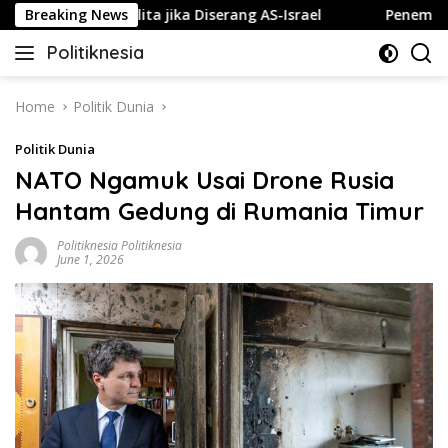
Skip
uk Gelap Gulita jika Diserang AS-Israel
Breaking News
Penembakan Te
to
Politiknesia
content
Politiknesia.com
Home
Politik Dunia
Politik Dunia
NATO Ngamuk Usai Drone Rusia
Hantam Gedung di Rumania Timur
Politiknesia Politiknesia
June 1, 2026