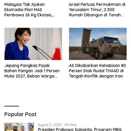
Malaysia Tak Ajukan
Israel Perluas Permukiman di
Ekstradisi Pilot MAS
Yerusalem Timur, 2.300
Pembawa 26 Kg Ekstasi,
Rumah Dibangun di Tanah
Proses Hukum Tetap di
Sitaan Palestina
Indonesia
Jepang Pangkas Pajak
AS Dikabarkan Kehabisan 80
Bahan Pangan Jadi 1 Persen
Persen Stok Rudal THAAD di
Mulai 2027, Beban Warga
Tengah Konflik dengan Iran
Bakal Berkurang
Popular Post
August 2, 2026
68 View
Presiden Prabowo Subianto, Program MBG