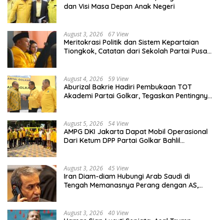
dan Visi Masa Depan Anak Negeri
August 3, 2026
67 View
Meritokrasi Politik dan Sistem Kepartaian
Tiongkok, Catatan dari Sekolah Partai Pusat
PKT
August 4, 2026
59 View
Aburizal Bakrie Hadiri Pembukaan TOT
Akademi Partai Golkar, Tegaskan Pentingnya
Kaderisasi Berkualitas
August 5, 2026
54 View
AMPG DKI Jakarta Dapat Mobil Operasional
Dari Ketum DPP Partai Golkar Bahlil
Lahadalia
August 3, 2026
45 View
Iran Diam-diam Hubungi Arab Saudi di
Tengah Memanasnya Perang dengan AS,
Ada Pesan Tegas untuk Riyadh
August 3, 2026
40 View