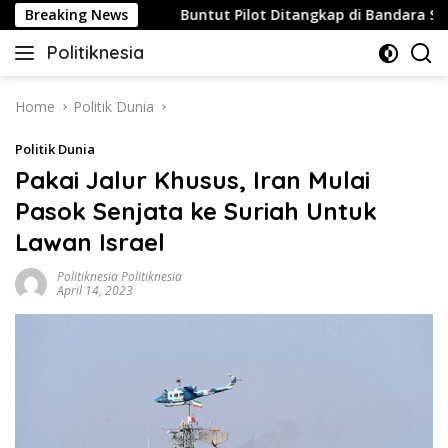
Skip
au Strategis
Breaking News
Buntut Pilot Ditangkap di Bandara Soetta,
to
Politiknesia
content
Politiknesia.com
Home
Politik Dunia
Politik Dunia
Pakai Jalur Khusus, Iran Mulai
Pasok Senjata ke Suriah Untuk
Lawan Israel
Politiknesia Politiknesia
April 14, 2023