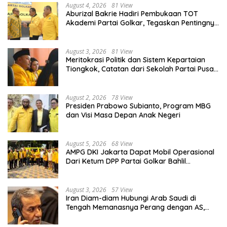
August 4, 2026
81 View
Aburizal Bakrie Hadiri Pembukaan TOT
Akademi Partai Golkar, Tegaskan Pentingnya
Kaderisasi Berkualitas
August 3, 2026
81 View
Meritokrasi Politik dan Sistem Kepartaian
Tiongkok, Catatan dari Sekolah Partai Pusat
PKT
August 2, 2026
78 View
Presiden Prabowo Subianto, Program MBG
dan Visi Masa Depan Anak Negeri
August 5, 2026
68 View
AMPG DKI Jakarta Dapat Mobil Operasional
Dari Ketum DPP Partai Golkar Bahlil
Lahadalia
August 3, 2026
57 View
Iran Diam-diam Hubungi Arab Saudi di
Tengah Memanasnya Perang dengan AS,
Ada Pesan Tegas untuk Riyadh