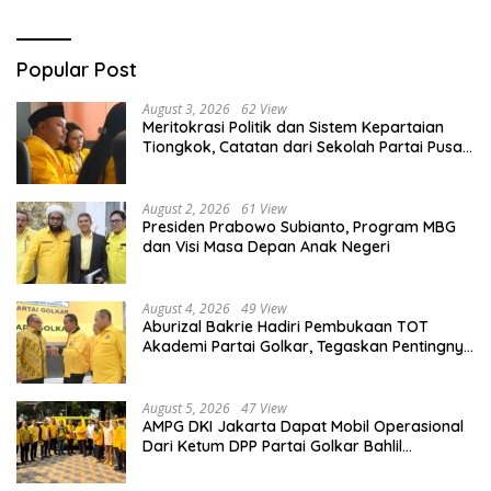
Popular Post
August 3, 2026
62 View
Meritokrasi Politik dan Sistem Kepartaian
Tiongkok, Catatan dari Sekolah Partai Pusat
PKT
August 2, 2026
61 View
Presiden Prabowo Subianto, Program MBG
dan Visi Masa Depan Anak Negeri
August 4, 2026
49 View
Aburizal Bakrie Hadiri Pembukaan TOT
Akademi Partai Golkar, Tegaskan Pentingnya
Kaderisasi Berkualitas
August 5, 2026
47 View
AMPG DKI Jakarta Dapat Mobil Operasional
Dari Ketum DPP Partai Golkar Bahlil
Lahadalia