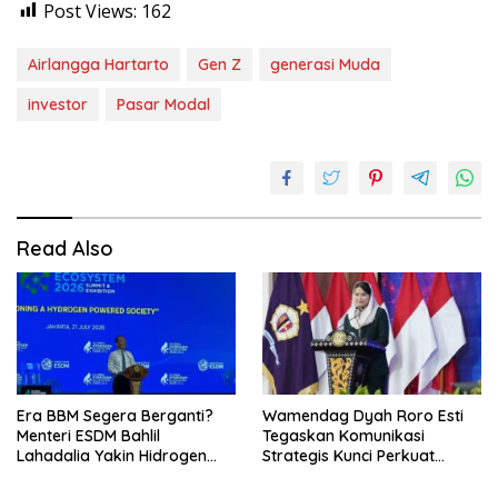
Post Views:
162
Airlangga Hartarto
Gen Z
generasi Muda
investor
Pasar Modal
Read Also
Era BBM Segera Berganti?
Wamendag Dyah Roro Esti
Menteri ESDM Bahlil
Tegaskan Komunikasi
Lahadalia Yakin Hidrogen
Strategis Kunci Perkuat
Bisa Lebih Murah dan
Perdagangan dan Pariwisata
Kompetitif
RI