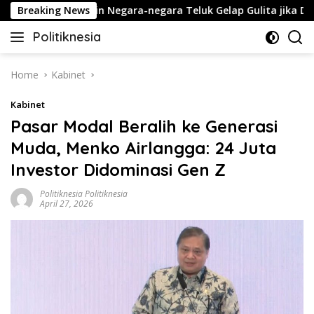
Skip
ran Ancam Bikin Negara-negara Teluk Gelap Gulita jika Diserang
Breaking News
to
Politiknesia
content
Politiknesia.com
Home
Kabinet
Kabinet
Pasar Modal Beralih ke Generasi
Muda, Menko Airlangga: 24 Juta
Investor Didominasi Gen Z
Politiknesia Politiknesia
April 27, 2026