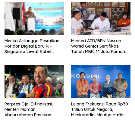
Menko Airlangga Resmikan
Menteri ATR/BPN Nusron
Koridor Digital Baru RI–
Wahid Genjot Sertifikasi
Singapura Lewat Kabel
Tanah MBR, 1,1 Juta Rumah
Bawah Laut Nongsa–Changi
Jadi Prioritas
Perpres Ojol Difinalisasi,
Lelang Frekuensi Raup Rp30
Menteri Maman
Triliun Untuk Negara,
Abdurrahman Pastikan
Menkomdigi Meutya Hafid
Driver Masuk Kategori
Hadirkan Era Baru Internet
Pelaku UMKM
Indonesia!