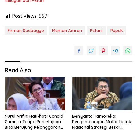
Nelayan dan Petani
Post Views:
557
Firman Soebagyo
Mentan Amran
Petani
Pupuk
Read Also
Nurul Arifin: Hati-hati! Candid
Beniyanto Tamoreka:
Camera Tanpa Persetujuan
Pengembangan Motor Listrik
Bisa Berujung Pelanggaran
Nasional Strategi Besar
Privasi
Pemerintah Optimalkan Nilai