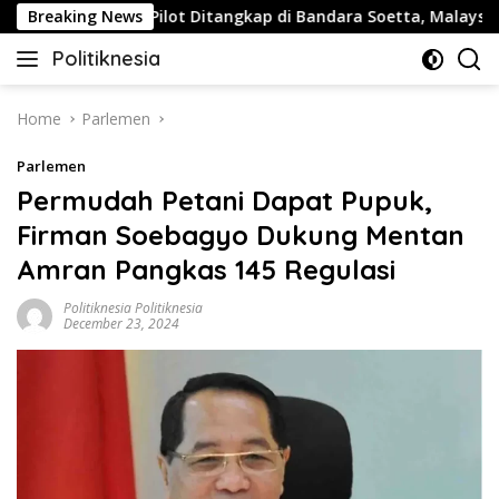
Skip
Breaking News
Buntut Pilot Ditangkap di Bandara Soetta, Malaysia Airlin
to
Politiknesia
content
Politiknesia.com
Home
Parlemen
Parlemen
Permudah Petani Dapat Pupuk,
Firman Soebagyo Dukung Mentan
Amran Pangkas 145 Regulasi
Politiknesia Politiknesia
December 23, 2024