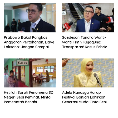
Tambah SDA
Prabowo Bakal Pangkas
Soedeson Tandra Wanti-
Anggaran Pertahanan, Dave
wanti Tim 9 Kejagung:
Laksono: Jangan Sampai
Transparan! Kasus Febrie
Ganggu Kekuatan TNI!
Adriansyah Jangan Ada
Yang Disembunyikan!
Hetifah Soroti Fenomena SD
Adela Kanasya Harap
Negeri Sepi Peminat, Minta
Festival Banjari Lahirkan
Pemerintah Benahi
Generasi Muda Cinta Seni
Pemerataan Pendidikan
Islami dan Miliki Karakter
Kebangsaan Kuat