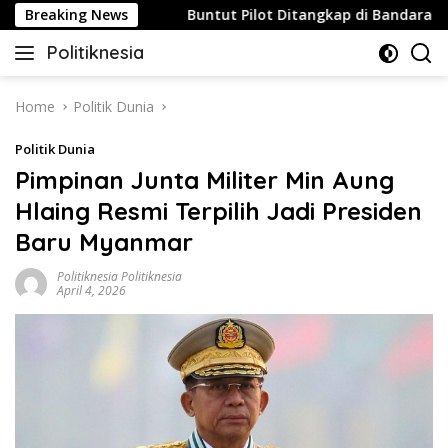
Skip
au Strategis
Breaking News
Buntut Pilot Ditangkap di Bandara Soetta,
to
Politiknesia
content
Politiknesia.com
Home
Politik Dunia
Politik Dunia
Pimpinan Junta Militer Min Aung
Hlaing Resmi Terpilih Jadi Presiden
Baru Myanmar
Politiknesia Politiknesia
April 4, 2026