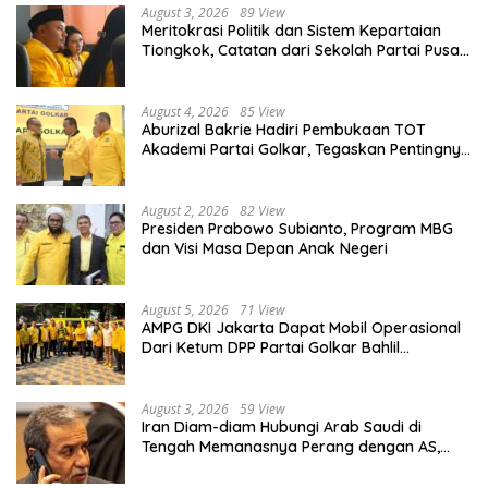
August 3, 2026
89 View
Meritokrasi Politik dan Sistem Kepartaian
Tiongkok, Catatan dari Sekolah Partai Pusat
PKT
August 4, 2026
85 View
Aburizal Bakrie Hadiri Pembukaan TOT
Akademi Partai Golkar, Tegaskan Pentingnya
Kaderisasi Berkualitas
August 2, 2026
82 View
Presiden Prabowo Subianto, Program MBG
dan Visi Masa Depan Anak Negeri
August 5, 2026
71 View
AMPG DKI Jakarta Dapat Mobil Operasional
Dari Ketum DPP Partai Golkar Bahlil
Lahadalia
August 3, 2026
59 View
Iran Diam-diam Hubungi Arab Saudi di
Tengah Memanasnya Perang dengan AS,
Ada Pesan Tegas untuk Riyadh