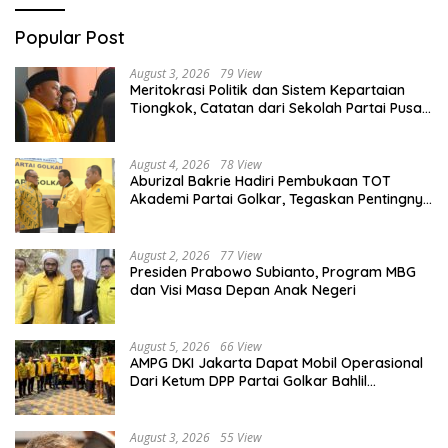
Popular Post
August 3, 2026
79 View
Meritokrasi Politik dan Sistem Kepartaian
Tiongkok, Catatan dari Sekolah Partai Pusat
PKT
August 4, 2026
78 View
Aburizal Bakrie Hadiri Pembukaan TOT
Akademi Partai Golkar, Tegaskan Pentingnya
Kaderisasi Berkualitas
August 2, 2026
77 View
Presiden Prabowo Subianto, Program MBG
dan Visi Masa Depan Anak Negeri
August 5, 2026
66 View
AMPG DKI Jakarta Dapat Mobil Operasional
Dari Ketum DPP Partai Golkar Bahlil
Lahadalia
August 3, 2026
55 View