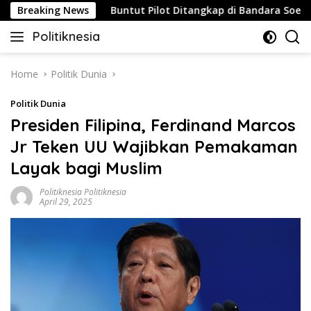
Skip
trategis
Breaking News
Buntut Pilot Ditangkap di Bandara Soetta, Mal
to
Politiknesia
content
Politiknesia.com
Home
Politik Dunia
Politik Dunia
Presiden Filipina, Ferdinand Marcos
Jr Teken UU Wajibkan Pemakaman
Layak bagi Muslim
Politiknesia Politiknesia
April 29, 2025