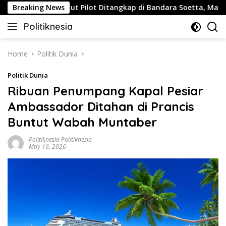
Skip
s
Breaking News
Buntut Pilot Ditangkap di Bandara Soetta, Malaysia Ai
to
Politiknesia
content
Politiknesia.com
Home
Politik Dunia
Politik Dunia
Ribuan Penumpang Kapal Pesiar
Ambassador Ditahan di Prancis
Buntut Wabah Muntaber
Politiknesia Politiknesia
May 16, 2026