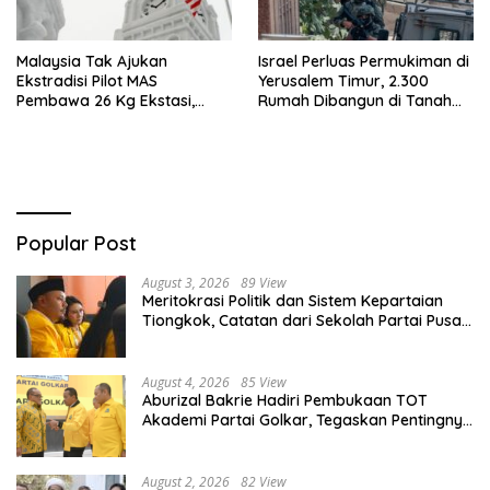
Malaysia Tak Ajukan
Israel Perluas Permukiman di
Ekstradisi Pilot MAS
Yerusalem Timur, 2.300
Pembawa 26 Kg Ekstasi,
Rumah Dibangun di Tanah
Proses Hukum Tetap di
Sitaan Palestina
Indonesia
Popular Post
August 3, 2026
89 View
Meritokrasi Politik dan Sistem Kepartaian
Tiongkok, Catatan dari Sekolah Partai Pusat
PKT
August 4, 2026
85 View
Aburizal Bakrie Hadiri Pembukaan TOT
Akademi Partai Golkar, Tegaskan Pentingnya
Kaderisasi Berkualitas
August 2, 2026
82 View