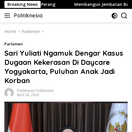
Skip
ngton Hentikan Perang
Breaking News
Membangun Jembatan Baru Partai
to
Politiknesia
content
Politiknesia.com
Home
Parlemen
Parlemen
Sari Yuliati Ngamuk Dengar Kasus
Dugaan Kekerasan Di Daycare
Yogyakarta, Puluhan Anak Jadi
Korban
Politiknesia Politiknesia
April 28, 2026