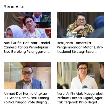
Read Also
Nurul Arifin: Hati-hati! Candid
Beniyanto Tamoreka:
Camera Tanpa Persetujuan
Pengembangan Motor Listrik
Bisa Berujung Pelanggaran
Nasional Strategi Besar
Privasi
Pemerintah Optimalkan Nilai
Tambah SDA
Ahmad Doli Kurnia Ungkap
Nurul Arifin Ajak Masyarakat
PR Besar Demokrasi: Money
Perkuat Literasi Digital, Agar
Politics hingga Vote Buying
Tak Terjebak Pinjol Ilegal
Harus Dihapus!
Yang Makin Marak