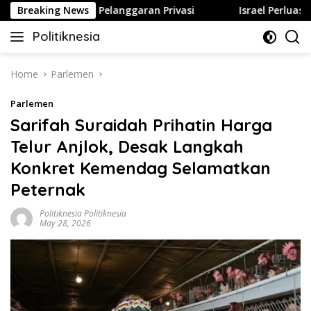
Skip
isa Berujung Pelanggaran Privasi
Breaking News
Israel Perluas Permu
to
Politiknesia
content
Politiknesia.com
Home
Parlemen
Parlemen
Sarifah Suraidah Prihatin Harga
Telur Anjlok, Desak Langkah
Konkret Kemendag Selamatkan
Peternak
Politiknesia Politiknesia
May 28, 2026