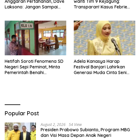
Anggaran Pertahanan, Dave
wanti Tim 9 Kejagung:
Laksono: Jangan Sampai
Transparan! Kasus Febrie
Ganggu Kekuatan TNI!
Adriansyah Jangan Ada
Yang Disembunyikan!
Hetifah Soroti Fenomena SD
Adela Kanasya Harap
Negeri Sepi Peminat, Minta
Festival Banjari Lahirkan
Pemerintah Benahi
Generasi Muda Cinta Seni
Pemerataan Pendidikan
Islami dan Miliki Karakter
Kebangsaan Kuat
Popular Post
August 2, 2026
54 View
Presiden Prabowo Subianto, Program MBG
dan Visi Masa Depan Anak Negeri