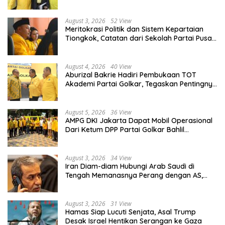
August 3, 2026
52 View
Meritokrasi Politik dan Sistem Kepartaian
Tiongkok, Catatan dari Sekolah Partai Pusat
PKT
August 4, 2026
40 View
Aburizal Bakrie Hadiri Pembukaan TOT
Akademi Partai Golkar, Tegaskan Pentingnya
Kaderisasi Berkualitas
August 5, 2026
36 View
AMPG DKI Jakarta Dapat Mobil Operasional
Dari Ketum DPP Partai Golkar Bahlil
Lahadalia
August 3, 2026
34 View
Iran Diam-diam Hubungi Arab Saudi di
Tengah Memanasnya Perang dengan AS,
Ada Pesan Tegas untuk Riyadh
August 3, 2026
31 View
Hamas Siap Lucuti Senjata, Asal Trump
Desak Israel Hentikan Serangan ke Gaza