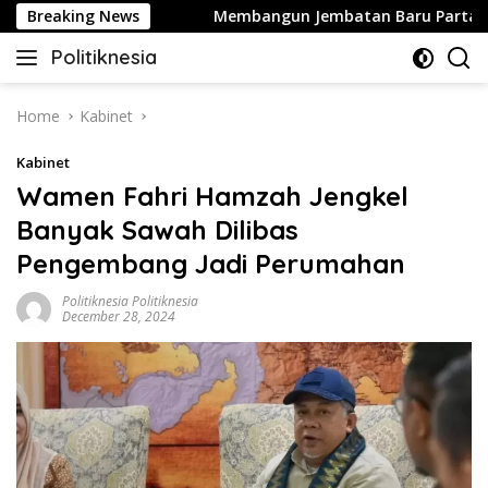
Skip
ntikan Perang
Breaking News
Membangun Jembatan Baru Partai Golkar
to
Politiknesia
content
Politiknesia.com
Home
Kabinet
Kabinet
Wamen Fahri Hamzah Jengkel
Banyak Sawah Dilibas
Pengembang Jadi Perumahan
Politiknesia Politiknesia
December 28, 2024