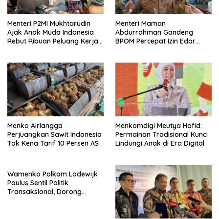
Menteri P2MI Mukhtarudin
Menteri Maman
Ajak Anak Muda Indonesia
Abdurrahman Gandeng
Rebut Ribuan Peluang Kerja
BPOM Percepat Izin Edar
Global di Pasim IJF 2026
Produk Pangan Olahan
UMKM
Menko Airlangga
Menkomdigi Meutya Hafid:
Perjuangkan Sawit Indonesia
Permainan Tradisional Kunci
Tak Kena Tarif 10 Persen AS
Lindungi Anak di Era Digital
Wamenko Polkam Lodewijk
Paulus Sentil Politik
Transaksional, Dorong
Demokrasi Yang
Bermartabat