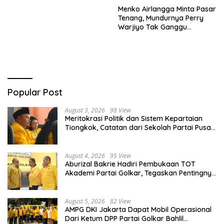
Menko Airlangga Minta Pasar
Tenang, Mundurnya Perry
Warjiyo Tak Ganggu
Stabilitas Bank Indonesia
Popular Post
August 3, 2026
98 View
Meritokrasi Politik dan Sistem Kepartaian
Tiongkok, Catatan dari Sekolah Partai Pusat
PKT
August 4, 2026
95 View
Aburizal Bakrie Hadiri Pembukaan TOT
Akademi Partai Golkar, Tegaskan Pentingnya
Kaderisasi Berkualitas
August 5, 2026
82 View
AMPG DKI Jakarta Dapat Mobil Operasional
Dari Ketum DPP Partai Golkar Bahlil