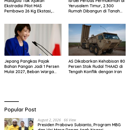
Malaysia Tak Ajukan
Israel Perluas Permukiman di
Ekstradisi Pilot MAS
Yerusalem Timur, 2.300
Pembawa 26 Kg Ekstasi,
Rumah Dibangun di Tanah
Proses Hukum Tetap di
Sitaan Palestina
Indonesia
Jepang Pangkas Pajak
AS Dikabarkan Kehabisan 80
Bahan Pangan Jadi 1 Persen
Persen Stok Rudal THAAD di
Mulai 2027, Beban Warga
Tengah Konflik dengan Iran
Bakal Berkurang
Popular Post
August 2, 2026
66 View
Presiden Prabowo Subianto, Program MBG
dan Visi Masa Depan Anak Negeri