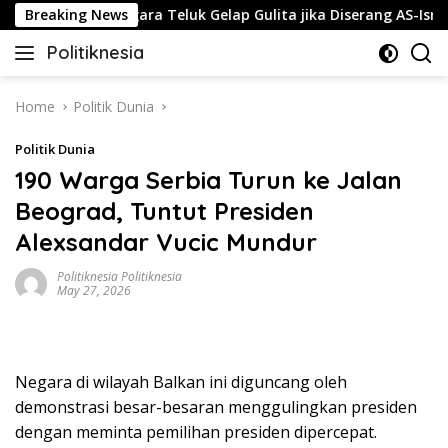
Skip
kin Negara-negara Teluk Gelap Gulita jika Diserang AS-Israel
Breaking News
to
Politiknesia
content
Politiknesia.com
Home
Politik Dunia
Politik Dunia
190 Warga Serbia Turun ke Jalan
Beograd, Tuntut Presiden
Alexsandar Vucic Mundur
Politiknesia Politiknesia
May 27, 2026
Negara di wilayah Balkan ini diguncang oleh
demonstrasi besar-besaran menggulingkan presiden
dengan meminta pemilihan presiden dipercepat.