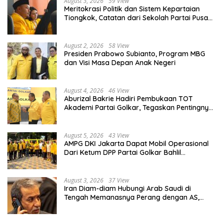
August 3, 2026
59 View
Meritokrasi Politik dan Sistem Kepartaian
Tiongkok, Catatan dari Sekolah Partai Pusat
PKT
August 2, 2026
58 View
Presiden Prabowo Subianto, Program MBG
dan Visi Masa Depan Anak Negeri
August 4, 2026
46 View
Aburizal Bakrie Hadiri Pembukaan TOT
Akademi Partai Golkar, Tegaskan Pentingnya
Kaderisasi Berkualitas
August 5, 2026
43 View
AMPG DKI Jakarta Dapat Mobil Operasional
Dari Ketum DPP Partai Golkar Bahlil
Lahadalia
August 3, 2026
37 View
Iran Diam-diam Hubungi Arab Saudi di
Tengah Memanasnya Perang dengan AS,
Ada Pesan Tegas untuk Riyadh