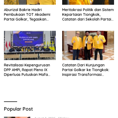
Aburizal Bakrie Hadiri
Meritokrasi Politik dan Sistem
Pembukaan TOT Akademi
Kepartaian Tiongkok,
Partai Golkar, Tegaskan
Catatan dari Sekolah Partai
Pentingnya Kaderisasi
Pusat PKT
Berkualitas
Revitalisasi Kepengurusan
Catatan Dari Kunjungan
DPP AMPI, Rapat Pleno IX
Partai Golkar ke Tiongkok:
Diperluas Putuskan Mafa
Inspirasi Transformasi
Uswanas Jadi Plt Ketua
Industri dan Pemerataan
Umum
Pembangunan
Popular Post