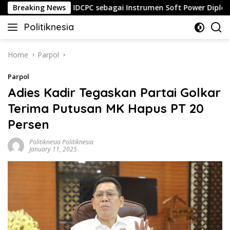
Skip
Luka
Breaking News
IDCPC sebagai Instrumen Soft Power Diplomacy T
to
Politiknesia
content
Politiknesia.com
Home
Parpol
Parpol
Adies Kadir Tegaskan Partai Golkar
Terima Putusan MK Hapus PT 20
Persen
Politiknesia Politiknesia
January 11, 2025