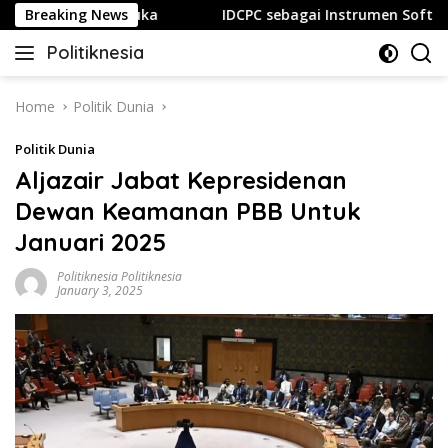
Skip
ewas dan 15 Luka
Breaking News
IDCPC sebagai Instrumen Soft Power
to
Politiknesia
content
Politiknesia.com
Home
Politik Dunia
Politik Dunia
Aljazair Jabat Kepresidenan
Dewan Keamanan PBB Untuk
Januari 2025
Politiknesia Politiknesia
January 3, 2025