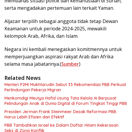
membahas situasi politik dan kemanusiaan di Suriah,
serta mengadakan pertemuan lain terkait Yaman.
Aljazair terpilih sebagai anggota tidak tetap Dewan
Keamanan untuk periode 2024-2025, mewakili
kelompok Arab, Afrika, dan Islam.
Negara ini kembali menegaskan komitmennya untuk
memperjuangkan aspirasi rakyat Arab dan Afrika
selama masa jabatannya.(
Sumber
)
Related News
Menteri P2MI Mukhtarudin Sebut 33 Rekomendasi PBB Perkuat
Perlindungan Pekerja Migran
Menkomdigi Meutya Hafid Usung Tata Kelola AI Berpusat
Pelindungan Anak di Dunia Digital di Forum Tingkat Tinggi PBB
Presiden Jerman Frank Steinmeier Desak Reformasi PBB:
Harus Lebih Efisien dan Efektif
PBB Tambahkan Israel ke Dalam Daftar Hitam Kekerasan
Seks di Zona Konflik