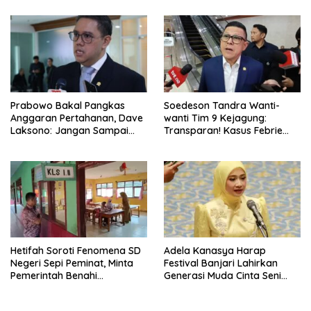
Tambah SDA
Prabowo Bakal Pangkas
Soedeson Tandra Wanti-
Anggaran Pertahanan, Dave
wanti Tim 9 Kejagung:
Laksono: Jangan Sampai
Transparan! Kasus Febrie
Ganggu Kekuatan TNI!
Adriansyah Jangan Ada
Yang Disembunyikan!
Hetifah Soroti Fenomena SD
Adela Kanasya Harap
Negeri Sepi Peminat, Minta
Festival Banjari Lahirkan
Pemerintah Benahi
Generasi Muda Cinta Seni
Pemerataan Pendidikan
Islami dan Miliki Karakter
Kebangsaan Kuat