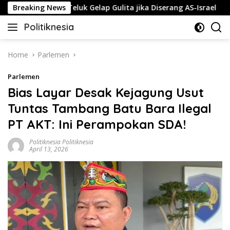
Skip
ara-negara Teluk Gelap Gulita jika Diserang AS-Israel
Breaking News
to
Politiknesia
content
Politiknesia.com
Home
Parlemen
Parlemen
Bias Layar Desak Kejagung Usut
Tuntas Tambang Batu Bara Ilegal
PT AKT: Ini Perampokan SDA!
Politiknesia Politiknesia
April 13, 2026