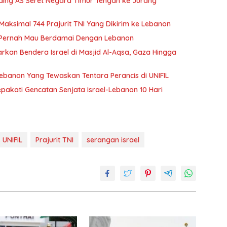
ing AS Seret Negara Timur Tengah ke Jurang
 Maksimal 744 Prajurit TNI Yang Dikirim ke Lebanon
ak Pernah Mau Berdamai Dengan Lebanon
arkan Bendera Israel di Masjid Al-Aqsa, Gaza Hingga
 Lebanon Yang Tewaskan Tentara Perancis di UNIFIL
akati Gencatan Senjata Israel-Lebanon 10 Hari
 UNIFIL
Prajurit TNI
serangan israel