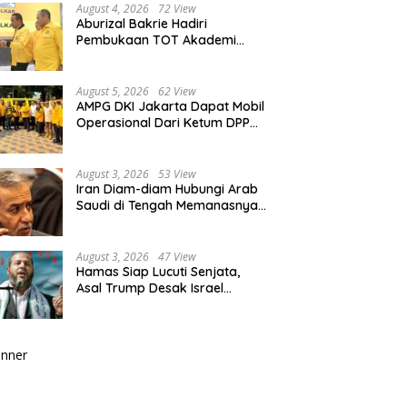
August 4, 2026
72 View
Aburizal Bakrie Hadiri
Pembukaan TOT Akademi
Partai Golkar, Tegaskan
Pentingnya Kaderisasi
Berkualitas
August 5, 2026
62 View
AMPG DKI Jakarta Dapat Mobil
Operasional Dari Ketum DPP
Partai Golkar Bahlil Lahadalia
August 3, 2026
53 View
Iran Diam-diam Hubungi Arab
Saudi di Tengah Memanasnya
Perang dengan AS, Ada Pesan
Tegas untuk Riyadh
August 3, 2026
47 View
Hamas Siap Lucuti Senjata,
Asal Trump Desak Israel
Hentikan Serangan ke Gaza