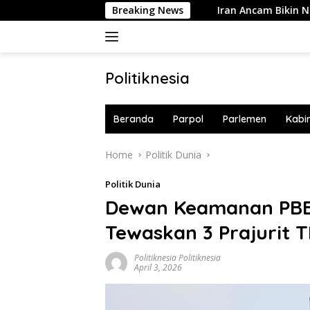
Skip
alia Langsung 10 Buku!
Breaking News
Iran Ancam Bikin Negara-negara 
to
content
Politiknesia
Politiknesia.com
Beranda
Parpol
Parlemen
Kabi
Home
Politik Dunia
Politik Dunia
Dewan Keamanan PBB 
Tewaskan 3 Prajurit T
Politiknesia Politiknesia
April 3, 2026