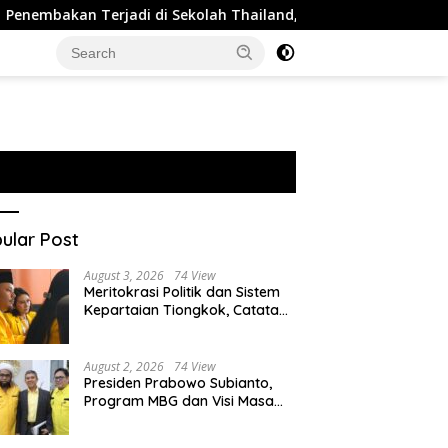
Terjadi di Sekolah Thailand, 2 Orang Tewas dan 15 Luka
ular Post
August 3, 2026
74 View
Meritokrasi Politik dan Sistem
Kepartaian Tiongkok, Catatan
dari Sekolah Partai Pusat PKT
August 2, 2026
74 View
Presiden Prabowo Subianto,
Program MBG dan Visi Masa
Depan Anak Negeri