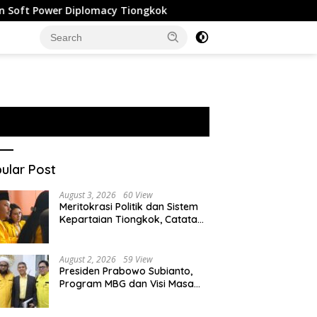
lomacy Tiongkok
Malaysia Tak Ajukan Ekstradisi Pilot
ular Post
August 3, 2026
60 View
Meritokrasi Politik dan Sistem
Kepartaian Tiongkok, Catatan
dari Sekolah Partai Pusat PKT
August 2, 2026
59 View
Presiden Prabowo Subianto,
Program MBG dan Visi Masa
Depan Anak Negeri