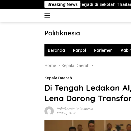
Skip
Penembakan Terjadi di Sekolah Thailand, 2 Orang Tewa
Breaking News
to
content
Politiknesia
Politiknesia.com
Beranda
Parpol
Parlemen
Kabi
Home
Kepala Daerah
Kepala Daerah
Di Tengah Ledakan AI
Lena Dorong Transfor
Politiknesia Politiknesia
June 8, 2026