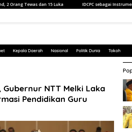
s dan 15 Luka
IDCPC sebagai Instrumen Soft Power Dip
net
Kepala Daerah
Nasional
Politik Dunia
Tokoh
Pop
, Gubernur NTT Melki Laka
masi Pendidikan Guru