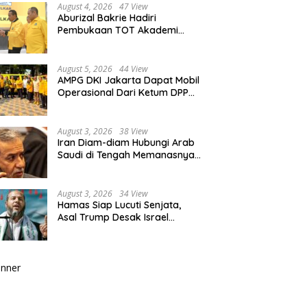
August 4, 2026
47 View
Aburizal Bakrie Hadiri
Pembukaan TOT Akademi
Partai Golkar, Tegaskan
Pentingnya Kaderisasi
Berkualitas
August 5, 2026
44 View
AMPG DKI Jakarta Dapat Mobil
Operasional Dari Ketum DPP
Partai Golkar Bahlil Lahadalia
August 3, 2026
38 View
Iran Diam-diam Hubungi Arab
Saudi di Tengah Memanasnya
Perang dengan AS, Ada Pesan
Tegas untuk Riyadh
August 3, 2026
34 View
Hamas Siap Lucuti Senjata,
Asal Trump Desak Israel
Hentikan Serangan ke Gaza