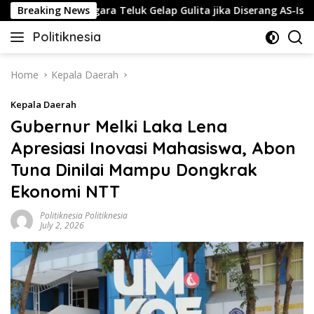
Skip
n Negara-negara Teluk Gelap Gulita jika Diserang AS-Israel
Breaking News
to
Politiknesia
content
Politiknesia.com
Home
Kepala Daerah
Kepala Daerah
Gubernur Melki Laka Lena
Apresiasi Inovasi Mahasiswa, Abon
Tuna Dinilai Mampu Dongkrak
Ekonomi NTT
Politiknesia Politiknesia
July 2, 2026