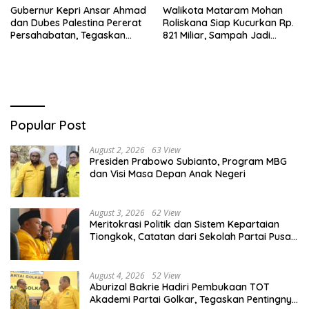
Gubernur Kepri Ansar Ahmad
Walikota Mataram Mohan
dan Dubes Palestina Pererat
Roliskana Siap Kucurkan Rp.
Persahabatan, Tegaskan
821 Miliar, Sampah Jadi
Dukungan untuk Merdeka
Target Utama!
Popular Post
August 2, 2026
63 View
Presiden Prabowo Subianto, Program MBG
dan Visi Masa Depan Anak Negeri
August 3, 2026
62 View
Meritokrasi Politik dan Sistem Kepartaian
Tiongkok, Catatan dari Sekolah Partai Pusat
PKT
August 4, 2026
52 View
Aburizal Bakrie Hadiri Pembukaan TOT
Akademi Partai Golkar, Tegaskan Pentingnya