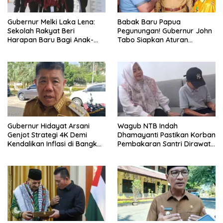
Gubernur Melki Laka Lena:
Babak Baru Papua
Sekolah Rakyat Beri
Pegunungan! Gubernur John
Harapan Baru Bagi Anak-
Tabo Siapkan Aturan
anak Keluarga Miskin di NTT
Larangan Perang Suku
Gubernur Hidayat Arsani
Wagub NTB Indah
Genjot Strategi 4K Demi
Dhamayanti Pastikan Korban
Kendalikan Inflasi di Bangka
Pembakaran Santri Dirawat
Belitung
Gratis Hingga Pulih