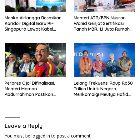
Menko Airlangga Resmikan
Menteri ATR/BPN Nusron
Koridor Digital Baru RI–
Wahid Genjot Sertifikasi
Singapura Lewat Kabel
Tanah MBR, 1,1 Juta Rumah
Bawah Laut Nongsa–Changi
Jadi Prioritas
Perpres Ojol Difinalisasi,
Lelang Frekuensi Raup Rp30
Menteri Maman
Triliun Untuk Negara,
Abdurrahman Pastikan
Menkomdigi Meutya Hafid
Driver Masuk Kategori
Hadirkan Era Baru Internet
Pelaku UMKM
Indonesia!
Leave a Reply
You must be
logged in
to post a comment.