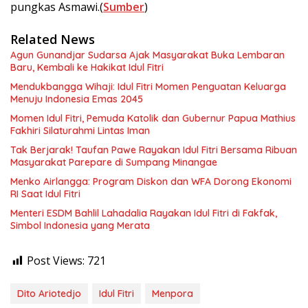
pungkas Asmawi.(
Sumber
)
Related News
Agun Gunandjar Sudarsa Ajak Masyarakat Buka Lembaran
Baru, Kembali ke Hakikat Idul Fitri
Mendukbangga Wihaji: Idul Fitri Momen Penguatan Keluarga
Menuju Indonesia Emas 2045
Momen Idul Fitri, Pemuda Katolik dan Gubernur Papua Mathius
Fakhiri Silaturahmi Lintas Iman
Tak Berjarak! Taufan Pawe Rayakan Idul Fitri Bersama Ribuan
Masyarakat Parepare di Sumpang Minangae
Menko Airlangga: Program Diskon dan WFA Dorong Ekonomi
RI Saat Idul Fitri
Menteri ESDM Bahlil Lahadalia Rayakan Idul Fitri di Fakfak,
Simbol Indonesia yang Merata
Post Views:
721
Dito Ariotedjo
Idul Fitri
Menpora