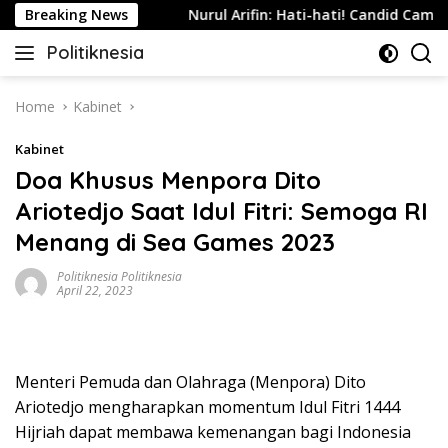
Skip
di Indonesia
Breaking News
Nurul Arifin: Hati-hati! Candid Camera Ta
to
Politiknesia
content
Politiknesia.com
Home
Kabinet
Kabinet
Doa Khusus Menpora Dito
Ariotedjo Saat Idul Fitri: Semoga RI
Menang di Sea Games 2023
Politiknesia Politiknesia
April 22, 2023
Menteri Pemuda dan Olahraga (Menpora) Dito
Ariotedjo mengharapkan momentum Idul Fitri 1444
Hijriah dapat membawa kemenangan bagi Indonesia