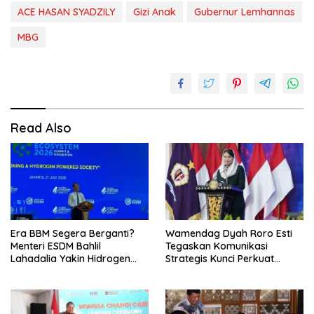
ACE HASAN SYADZILY
Gizi Anak
Gubernur Lemhannas
MBG
Read Also
Era BBM Segera Berganti?
Wamendag Dyah Roro Esti
Menteri ESDM Bahlil
Tegaskan Komunikasi
Lahadalia Yakin Hidrogen
Strategis Kunci Perkuat
Bisa Lebih Murah dan
Perdagangan dan Pariwisata
Kompetitif
RI