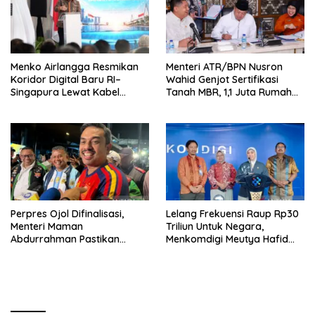
Menko Airlangga Resmikan
Menteri ATR/BPN Nusron
Koridor Digital Baru RI–
Wahid Genjot Sertifikasi
Singapura Lewat Kabel
Tanah MBR, 1,1 Juta Rumah
Bawah Laut Nongsa–Changi
Jadi Prioritas
Perpres Ojol Difinalisasi,
Lelang Frekuensi Raup Rp30
Menteri Maman
Triliun Untuk Negara,
Abdurrahman Pastikan
Menkomdigi Meutya Hafid
Driver Masuk Kategori
Hadirkan Era Baru Internet
Pelaku UMKM
Indonesia!