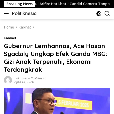
Skip
Breaking News
Nurul Arifin: Hati-hati! Candid Camera Tanpa Persetuj
to
Politiknesia
content
Politiknesia.com
Home
Kabinet
Kabinet
Gubernur Lemhannas, Ace Hasan
Syadzily Ungkap Efek Ganda MBG:
Gizi Anak Terpenuhi, Ekonomi
Terdongkrak
Politiknesia Politiknesia
April 13, 2026