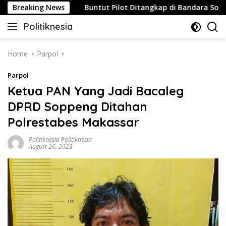
Skip
Strategis
Breaking News
Buntut Pilot Ditangkap di Bandara Soetta, Ma
to
Politiknesia
content
Politiknesia.com
Home
Parpol
Parpol
Ketua PAN Yang Jadi Bacaleg
DPRD Soppeng Ditahan
Polrestabes Makassar
Politiknesia Politiknesia
August 26, 2023