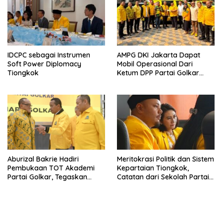
IDCPC sebagai Instrumen
AMPG DKI Jakarta Dapat
Soft Power Diplomacy
Mobil Operasional Dari
Tiongkok
Ketum DPP Partai Golkar
Bahlil Lahadalia
Aburizal Bakrie Hadiri
Meritokrasi Politik dan Sistem
Pembukaan TOT Akademi
Kepartaian Tiongkok,
Partai Golkar, Tegaskan
Catatan dari Sekolah Partai
Pentingnya Kaderisasi
Pusat PKT
Berkualitas