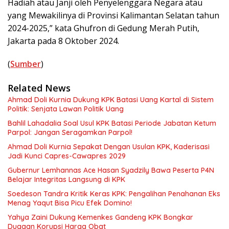
Hadiah atau Janji oleh Penyelenggara Negara atau
yang Mewakilinya di Provinsi Kalimantan Selatan tahun
2024-2025,” kata Ghufron di Gedung Merah Putih,
Jakarta pada 8 Oktober 2024.
(
Sumber
)
Related News
Ahmad Doli Kurnia Dukung KPK Batasi Uang Kartal di Sistem
Politik: Senjata Lawan Politik Uang
Bahlil Lahadalia Soal Usul KPK Batasi Periode Jabatan Ketum
Parpol: Jangan Seragamkan Parpol!
Ahmad Doli Kurnia Sepakat Dengan Usulan KPK, Kaderisasi
Jadi Kunci Capres-Cawapres 2029
Gubernur Lemhannas Ace Hasan Syadzily Bawa Peserta P4N
Belajar Integritas Langsung di KPK
Soedeson Tandra Kritik Keras KPK: Pengalihan Penahanan Eks
Menag Yaqut Bisa Picu Efek Domino!
Yahya Zaini Dukung Kemenkes Gandeng KPK Bongkar
Dugaan Korupsi Harga Obat