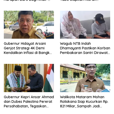
anak Keluarga Miskin di NTT
Larangan Perang Suku
Gubernur Hidayat Arsani
Wagub NTB Indah
Genjot Strategi 4K Demi
Dhamayanti Pastikan Korban
Kendalikan Inflasi di Bangka
Pembakaran Santri Dirawat
Belitung
Gratis Hingga Pulih
Gubernur Kepri Ansar Ahmad
Walikota Mataram Mohan
dan Dubes Palestina Pererat
Roliskana Siap Kucurkan Rp.
Persahabatan, Tegaskan
821 Miliar, Sampah Jadi
Dukungan untuk Merdeka
Target Utama!