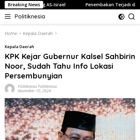
Skip
ika Diserang AS-Israel
Breaking News
Penembakan Terjadi di Sekolah 
to
Politiknesia
content
Politiknesia.com
Home
Kepala Daerah
Kepala Daerah
KPK Kejar Gubernur Kalsel Sahbirin
Noor, Sudah Tahu Info Lokasi
Persembunyian
Politiknesia Politiknesia
November 10, 2024