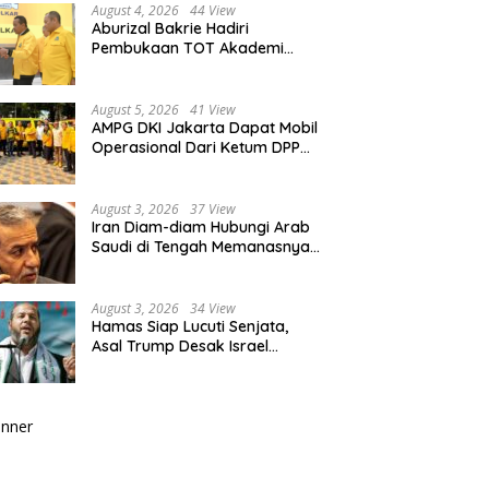
August 4, 2026
44 View
Aburizal Bakrie Hadiri
Pembukaan TOT Akademi
Partai Golkar, Tegaskan
Pentingnya Kaderisasi
Berkualitas
August 5, 2026
41 View
AMPG DKI Jakarta Dapat Mobil
Operasional Dari Ketum DPP
Partai Golkar Bahlil Lahadalia
August 3, 2026
37 View
Iran Diam-diam Hubungi Arab
Saudi di Tengah Memanasnya
Perang dengan AS, Ada Pesan
Tegas untuk Riyadh
August 3, 2026
34 View
Hamas Siap Lucuti Senjata,
Asal Trump Desak Israel
Hentikan Serangan ke Gaza