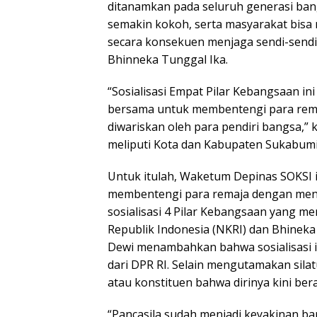
ditanamkan pada seluruh generasi ban
semakin kokoh, serta masyarakat bisa
secara konsekuen menjaga sendi-sendi
Bhinneka Tunggal Ika.
“Sosialisasi Empat Pilar Kebangsaan in
bersama untuk membentengi para remaja
diwariskan oleh para pendiri bangsa,” 
meliputi Kota dan Kabupaten Sukabumi
Untuk itulah, Waketum Depinas SOKSI 
membentengi para remaja dengan mena
sosialisasi 4 Pilar Kebangsaan yang m
Republik Indonesia (NKRI) dan Bhineka
Dewi menambahkan bahwa sosialisasi 
dari DPR RI. Selain mengutamakan sil
atau konstituen bahwa dirinya kini bera
“Pancasila sudah menjadi keyakinan ba