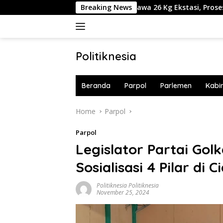
Skip
stradisi Pilot MAS Pembawa 26 Kg Ekstasi, Proses Hukum Tetap 
Breaking News
to
content
Politiknesia
Politiknesia.com
Beranda
Parpol
Parlemen
Kabi
Home
Parpol
Parpol
Legislator Partai Gol
Sosialisasi 4 Pilar di
Politiknesia Politiknesia
November 25, 2024