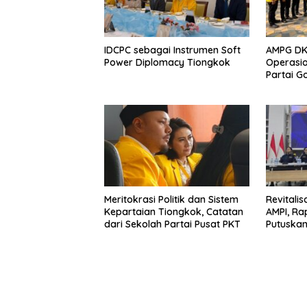
IDCPC sebagai Instrumen Soft
AMPG DKI
Power Diplomacy Tiongkok
Operasio
Partai Go
Meritokrasi Politik dan Sistem
Revitali
Kepartaian Tiongkok, Catatan
AMPI, Ra
dari Sekolah Partai Pusat PKT
Putuska
Plt Ket