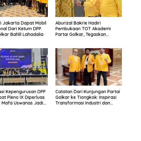
 Jakarta Dapat Mobil
Aburizal Bakrie Hadiri
nal Dari Ketum DPP
Pembukaan TOT Akademi
lkar Bahlil Lahadalia
Partai Golkar, Tegaskan
Pentingnya Kaderisasi
Berkualitas
sasi Kepengurusan DPP
Catatan Dari Kunjungan Partai
pat Pleno IX Diperluas
Golkar ke Tiongkok: Inspirasi
n Mafa Uswanas Jadi
Transformasi Industri dan
ua Umum
Pemerataan Pembangunan