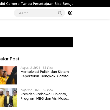
npa Persetujuan Bisa Berujung Pelanggaran Privasi
Isra
ular Post
August 3, 2026
58 View
Meritokrasi Politik dan Sistem
Kepartaian Tiongkok, Catatan
dari Sekolah Partai Pusat PKT
August 2, 2026
56 View
Presiden Prabowo Subianto,
Program MBG dan Visi Masa
Depan Anak Negeri