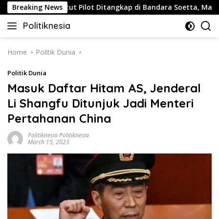
Skip
s
Breaking News
Buntut Pilot Ditangkap di Bandara Soetta, Malaysia A
to
Politiknesia
content
Politiknesia.com
Home
Politik Dunia
Politik Dunia
Masuk Daftar Hitam AS, Jenderal
Li Shangfu Ditunjuk Jadi Menteri
Pertahanan China
Politiknesia Politiknesia
March 15, 2023