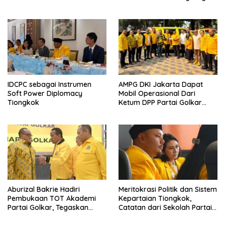
Buku!
IDCPC sebagai Instrumen
AMPG DKI Jakarta Dapat
Soft Power Diplomacy
Mobil Operasional Dari
Tiongkok
Ketum DPP Partai Golkar
Bahlil Lahadalia
Aburizal Bakrie Hadiri
Meritokrasi Politik dan Sistem
Pembukaan TOT Akademi
Kepartaian Tiongkok,
Partai Golkar, Tegaskan
Catatan dari Sekolah Partai
Pentingnya Kaderisasi
Pusat PKT