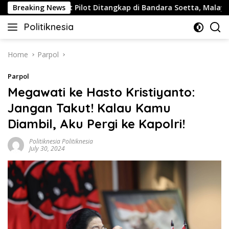
Skip
Breaking News
Buntut Pilot Ditangkap di Bandara Soetta, Malaysia Airl
to
Politiknesia
content
Politiknesia.com
Home
Parpol
Parpol
Megawati ke Hasto Kristiyanto:
Jangan Takut! Kalau Kamu
Diambil, Aku Pergi ke Kapolri!
Politiknesia Politiknesia
July 30, 2024