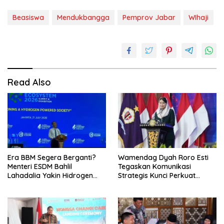
Beasiswa
Mendukbangga
Pemprov Jabar
WIhaji
Read Also
Era BBM Segera Berganti?
Wamendag Dyah Roro Esti
Menteri ESDM Bahlil
Tegaskan Komunikasi
Lahadalia Yakin Hidrogen
Strategis Kunci Perkuat
Bisa Lebih Murah dan
Perdagangan dan Pariwisata
Kompetitif
RI