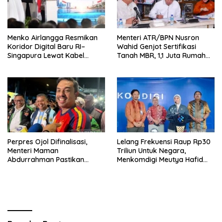
Menko Airlangga Resmikan
Menteri ATR/BPN Nusron
Koridor Digital Baru RI–
Wahid Genjot Sertifikasi
Singapura Lewat Kabel
Tanah MBR, 1,1 Juta Rumah
Bawah Laut Nongsa–Changi
Jadi Prioritas
Perpres Ojol Difinalisasi,
Lelang Frekuensi Raup Rp30
Menteri Maman
Triliun Untuk Negara,
Abdurrahman Pastikan
Menkomdigi Meutya Hafid
Driver Masuk Kategori
Hadirkan Era Baru Internet
Pelaku UMKM
Indonesia!