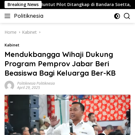
Skip
gis
Breaking News
Buntut Pilot Ditangkap di Bandara Soetta, Malaysia
to
Politiknesia
content
Politiknesia.com
Home
Kabinet
Kabinet
Mendukbangga Wihaji Dukung
Program Pemprov Jabar Beri
Beasiswa Bagi Keluarga Ber-KB
Politiknesia Politiknesia
April 29, 2025