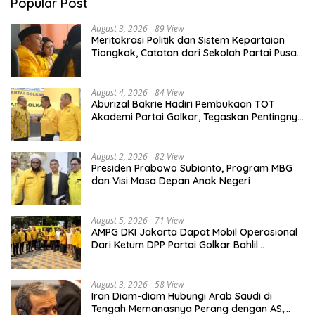
Popular Post
August 3, 2026
89 View
Meritokrasi Politik dan Sistem Kepartaian
Tiongkok, Catatan dari Sekolah Partai Pusat
PKT
August 4, 2026
84 View
Aburizal Bakrie Hadiri Pembukaan TOT
Akademi Partai Golkar, Tegaskan Pentingnya
Kaderisasi Berkualitas
August 2, 2026
82 View
Presiden Prabowo Subianto, Program MBG
dan Visi Masa Depan Anak Negeri
August 5, 2026
71 View
AMPG DKI Jakarta Dapat Mobil Operasional
Dari Ketum DPP Partai Golkar Bahlil
Lahadalia
August 3, 2026
58 View
Iran Diam-diam Hubungi Arab Saudi di
Tengah Memanasnya Perang dengan AS,