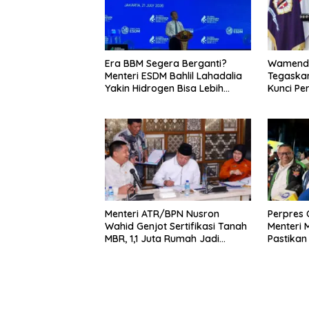
Era BBM Segera Berganti?
Wamenda
Menteri ESDM Bahlil Lahadalia
Tegaskan
Yakin Hidrogen Bisa Lebih
Kunci Pe
Murah dan Kompetitif
dan Pari
Menteri ATR/BPN Nusron
Perpres O
Wahid Genjot Sertifikasi Tanah
Menteri
MBR, 1,1 Juta Rumah Jadi
Pastikan
Prioritas
Pelaku 