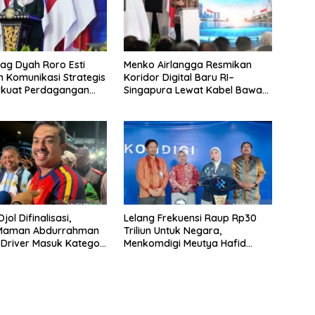
g Dyah Roro Esti
Menko Airlangga Resmikan
 Komunikasi Strategis
Koridor Digital Baru RI–
rkuat Perdagangan
Singapura Lewat Kabel Bawah
wisata RI
Laut Nongsa–Changi
jol Difinalisasi,
Lelang Frekuensi Raup Rp30
 Maman Abdurrahman
Triliun Untuk Negara,
 Driver Masuk Kategori
Menkomdigi Meutya Hafid
UMKM
Hadirkan Era Baru Internet
Indonesia!