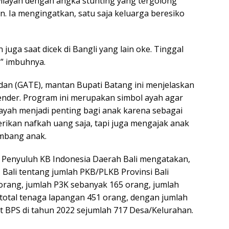
wilayah dengan angka stunting yang tergolong
en. Ia mengingatkan, satu saja keluarga beresiko
 juga saat dicek di Bangli yang lain oke. Tinggal
” imbuhnya.
an (GATE), mantan Bupati Batang ini menjelaskan
ender. Program ini merupakan simbol ayah agar
 ayah menjadi penting bagi anak karena sebagai
rikan nafkah uang saja, tapi juga mengajak anak
mbang anak.
n Penyuluh KB Indonesia Daerah Bali mengatakan,
ali tentang jumlah PKB/PLKB Provinsi Bali
orang, jumlah P3K sebanyak 165 orang, jumlah
total tenaga lapangan 451 orang, dengan jumlah
ut BPS di tahun 2022 sejumlah 717 Desa/Kelurahan.