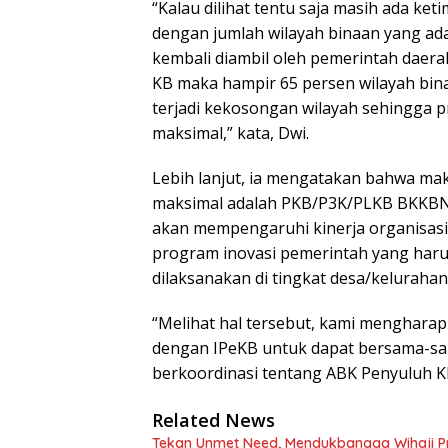
“Kalau dilihat tentu saja masih ada ke
dengan jumlah wilayah binaan yang ad
kembali diambil oleh pemerintah daer
KB maka hampir 65 persen wilayah bina
terjadi kekosongan wilayah sehingga p
maksimal,” kata, Dwi.
Lebih lanjut, ia mengatakan bahwa mak
maksimal adalah PKB/P3K/PLKB BKKBN 
akan mempengaruhi kinerja organisas
program inovasi pemerintah yang harus
dilaksanakan di tingkat desa/kelurahan
“Melihat hal tersebut, kami menghar
dengan IPeKB untuk dapat bersama-sa
berkoordinasi tentang ABK Penyuluh KB
Related News
Tekan Unmet Need, Mendukbangga Wihaji Pr