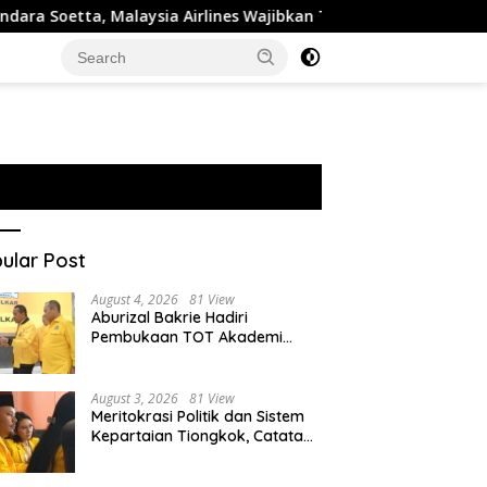
 Malaysia Airlines Wajibkan Tes Narkoba 1.260 Pilot
Ros
ular Post
August 4, 2026
81 View
Aburizal Bakrie Hadiri
Pembukaan TOT Akademi
Partai Golkar, Tegaskan
Pentingnya Kaderisasi
Berkualitas
August 3, 2026
81 View
Meritokrasi Politik dan Sistem
Kepartaian Tiongkok, Catatan
dari Sekolah Partai Pusat PKT