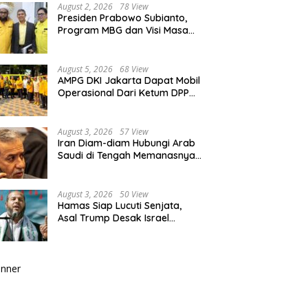
August 2, 2026
78 View
Presiden Prabowo Subianto,
Program MBG dan Visi Masa
Depan Anak Negeri
August 5, 2026
68 View
AMPG DKI Jakarta Dapat Mobil
Operasional Dari Ketum DPP
Partai Golkar Bahlil Lahadalia
August 3, 2026
57 View
Iran Diam-diam Hubungi Arab
Saudi di Tengah Memanasnya
Perang dengan AS, Ada Pesan
Tegas untuk Riyadh
August 3, 2026
50 View
Hamas Siap Lucuti Senjata,
Asal Trump Desak Israel
Hentikan Serangan ke Gaza