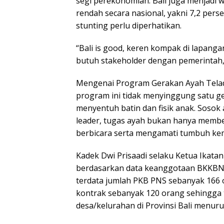
segi perekonomian. Bali juga menjadi 
rendah secara nasional, yakni 7,2 pers
stunting perlu diperhatikan.
“Bali is good, keren kompak di lapangan
butuh stakeholder dengan pemerintah,
Mengenai Program Gerakan Ayah Telad
program ini tidak menyinggung satu g
menyentuh batin dan fisik anak. Sosok
leader, tugas ayah bukan hanya membe
berbicara serta mengamati tumbuh ke
Kadek Dwi Prisaadi selaku Ketua Ikata
berdasarkan data keanggotaan BKKBN B
terdata jumlah PKB PNS sebanyak 166 
kontrak sebanyak 120 orang sehingga 
desa/kelurahan di Provinsi Bali menur