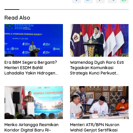
Read Also
Era BBM Segera Berganti?
Wamendag Dyah Roro Esti
Menteri ESDM Bahlil
Tegaskan Komunikasi
Lahadalia Yakin Hidrogen
Strategis Kunci Perkuat
Bisa Lebih Murah dan
Perdagangan dan Pariwisata
Kompetitif
RI
Menko Airlangga Resmikan
Menteri ATR/BPN Nusron
Koridor Digital Baru RI–
Wahid Genjot Sertifikasi