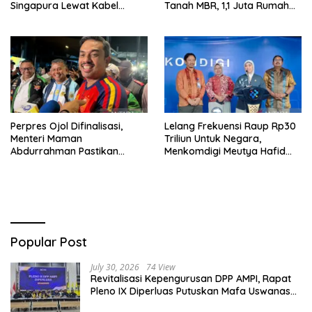
Singapura Lewat Kabel
Tanah MBR, 1,1 Juta Rumah
Bawah Laut Nongsa–Changi
Jadi Prioritas
Perpres Ojol Difinalisasi,
Lelang Frekuensi Raup Rp30
Menteri Maman
Triliun Untuk Negara,
Abdurrahman Pastikan
Menkomdigi Meutya Hafid
Driver Masuk Kategori
Hadirkan Era Baru Internet
Pelaku UMKM
Indonesia!
Popular Post
July 30, 2026
74 View
Revitalisasi Kepengurusan DPP AMPI, Rapat
Pleno IX Diperluas Putuskan Mafa Uswanas
Jadi Plt Ketua Umum