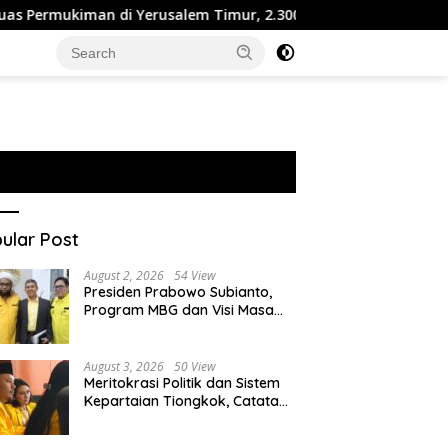
iman di Yerusalem Timur, 2.300 Rumah Dibangun di Tanah Sitaan
ular Post
August 2, 2026
54 View
Presiden Prabowo Subianto,
Program MBG dan Visi Masa
Depan Anak Negeri
August 3, 2026
50 View
Meritokrasi Politik dan Sistem
Kepartaian Tiongkok, Catatan
dari Sekolah Partai Pusat PKT