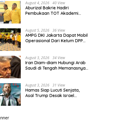
August 4, 2026
40 View
Aburizal Bakrie Hadiri
Pembukaan TOT Akademi
Partai Golkar, Tegaskan
Pentingnya Kaderisasi
Berkualitas
August 5, 2026
36 View
AMPG DKI Jakarta Dapat Mobil
Operasional Dari Ketum DPP
Partai Golkar Bahlil Lahadalia
August 3, 2026
34 View
Iran Diam-diam Hubungi Arab
Saudi di Tengah Memanasnya
Perang dengan AS, Ada Pesan
Tegas untuk Riyadh
August 3, 2026
31 View
Hamas Siap Lucuti Senjata,
Asal Trump Desak Israel
Hentikan Serangan ke Gaza