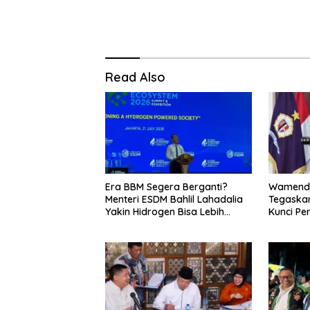
Read Also
Era BBM Segera Berganti?
Wamenda
Menteri ESDM Bahlil Lahadalia
Tegaskan
Yakin Hidrogen Bisa Lebih
Kunci Pe
Murah dan Kompetitif
dan Pari