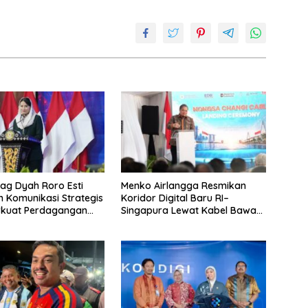
g Dyah Roro Esti
Menko Airlangga Resmikan
 Komunikasi Strategis
Koridor Digital Baru RI–
rkuat Perdagangan
Singapura Lewat Kabel Bawah
wisata RI
Laut Nongsa–Changi