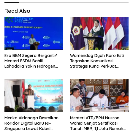
Read Also
Era BBM Segera Berganti?
Wamendag Dyah Roro Esti
Menteri ESDM Bahlil
Tegaskan Komunikasi
Lahadalia Yakin Hidrogen
Strategis Kunci Perkuat
Bisa Lebih Murah dan
Perdagangan dan Pariwisata
Kompetitif
RI
Menko Airlangga Resmikan
Menteri ATR/BPN Nusron
Koridor Digital Baru RI–
Wahid Genjot Sertifikasi
Singapura Lewat Kabel
Tanah MBR, 1,1 Juta Rumah