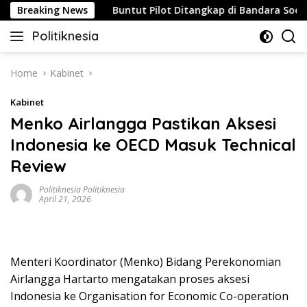
Skip
Strategis
Breaking News
Buntut Pilot Ditangkap di Bandara Soetta, Ma
to
Politiknesia
content
Politiknesia.com
Home
Kabinet
Kabinet
Menko Airlangga Pastikan Aksesi
Indonesia ke OECD Masuk Technical
Review
Politiknesia Politiknesia
April 21, 2026
Menteri Koordinator (Menko) Bidang Perekonomian
Airlangga Hartarto mengatakan proses aksesi
Indonesia ke Organisation for Economic Co-operation