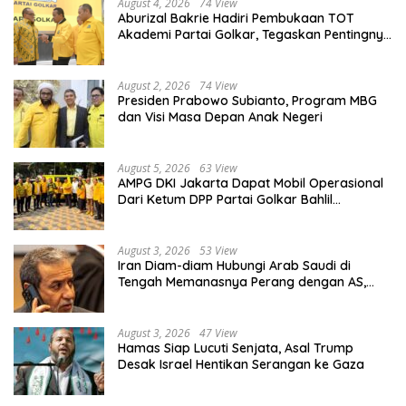
August 4, 2026
74 View
Aburizal Bakrie Hadiri Pembukaan TOT
Akademi Partai Golkar, Tegaskan Pentingnya
Kaderisasi Berkualitas
August 2, 2026
74 View
Presiden Prabowo Subianto, Program MBG
dan Visi Masa Depan Anak Negeri
August 5, 2026
63 View
AMPG DKI Jakarta Dapat Mobil Operasional
Dari Ketum DPP Partai Golkar Bahlil
Lahadalia
August 3, 2026
53 View
Iran Diam-diam Hubungi Arab Saudi di
Tengah Memanasnya Perang dengan AS,
Ada Pesan Tegas untuk Riyadh
August 3, 2026
47 View
Hamas Siap Lucuti Senjata, Asal Trump
Desak Israel Hentikan Serangan ke Gaza