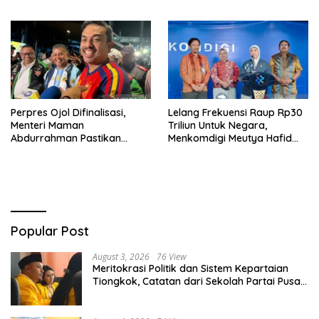
Bawah Laut Nongsa–Changi
Jadi Prioritas
Perpres Ojol Difinalisasi,
Lelang Frekuensi Raup Rp30
Menteri Maman
Triliun Untuk Negara,
Abdurrahman Pastikan
Menkomdigi Meutya Hafid
Driver Masuk Kategori
Hadirkan Era Baru Internet
Pelaku UMKM
Indonesia!
Popular Post
August 3, 2026
76 View
Meritokrasi Politik dan Sistem Kepartaian
Tiongkok, Catatan dari Sekolah Partai Pusat
PKT