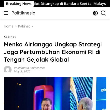
Skip
Buntut Pilot Ditangkap di Bandara Soetta, Malaysia Airlines
Breaking News
to
Politiknesia
content
Politiknesia.com
Home
Kabinet
Kabinet
Menko Airlangga Ungkap Strategi
Jaga Pertumbuhan Ekonomi RI di
Tengah Gejolak Global
Politiknesia Politiknesia
May 3, 2026