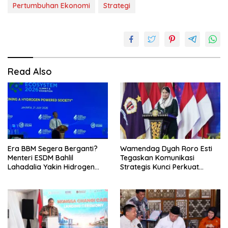
Pertumbuhan Ekonomi
Strategi
Read Also
Era BBM Segera Berganti?
Wamendag Dyah Roro Esti
Menteri ESDM Bahlil
Tegaskan Komunikasi
Lahadalia Yakin Hidrogen
Strategis Kunci Perkuat
Bisa Lebih Murah dan
Perdagangan dan Pariwisata
Kompetitif
RI