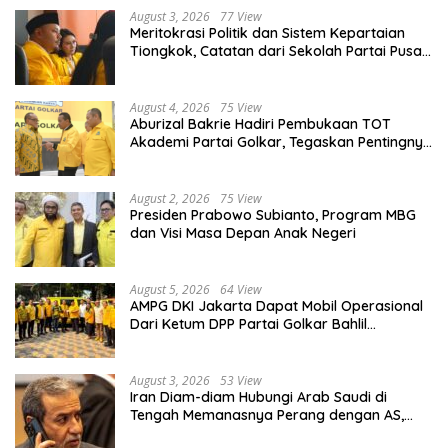
August 3, 2026
77 View
Meritokrasi Politik dan Sistem Kepartaian
Tiongkok, Catatan dari Sekolah Partai Pusat
PKT
August 4, 2026
75 View
Aburizal Bakrie Hadiri Pembukaan TOT
Akademi Partai Golkar, Tegaskan Pentingnya
Kaderisasi Berkualitas
August 2, 2026
75 View
Presiden Prabowo Subianto, Program MBG
dan Visi Masa Depan Anak Negeri
August 5, 2026
64 View
AMPG DKI Jakarta Dapat Mobil Operasional
Dari Ketum DPP Partai Golkar Bahlil
Lahadalia
August 3, 2026
53 View
Iran Diam-diam Hubungi Arab Saudi di
Tengah Memanasnya Perang dengan AS,
Ada Pesan Tegas untuk Riyadh