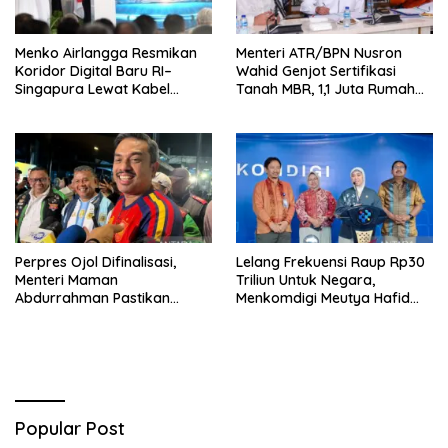
Menko Airlangga Resmikan
Menteri ATR/BPN Nusron
Koridor Digital Baru RI–
Wahid Genjot Sertifikasi
Singapura Lewat Kabel
Tanah MBR, 1,1 Juta Rumah
Bawah Laut Nongsa–Changi
Jadi Prioritas
Perpres Ojol Difinalisasi,
Lelang Frekuensi Raup Rp30
Menteri Maman
Triliun Untuk Negara,
Abdurrahman Pastikan
Menkomdigi Meutya Hafid
Driver Masuk Kategori
Hadirkan Era Baru Internet
Pelaku UMKM
Indonesia!
Popular Post