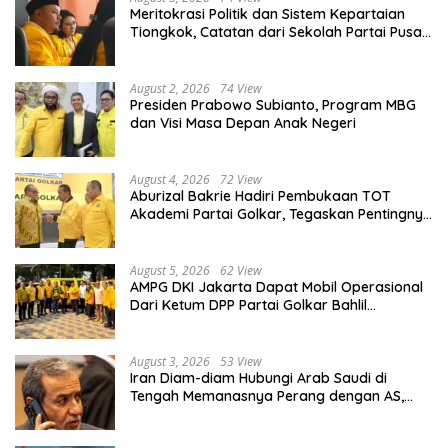
Meritokrasi Politik dan Sistem Kepartaian
Tiongkok, Catatan dari Sekolah Partai Pusat
PKT
August 2, 2026
74 View
Presiden Prabowo Subianto, Program MBG
dan Visi Masa Depan Anak Negeri
August 4, 2026
72 View
Aburizal Bakrie Hadiri Pembukaan TOT
Akademi Partai Golkar, Tegaskan Pentingnya
Kaderisasi Berkualitas
August 5, 2026
62 View
AMPG DKI Jakarta Dapat Mobil Operasional
Dari Ketum DPP Partai Golkar Bahlil
Lahadalia
August 3, 2026
53 View
Iran Diam-diam Hubungi Arab Saudi di
Tengah Memanasnya Perang dengan AS,
Ada Pesan Tegas untuk Riyadh