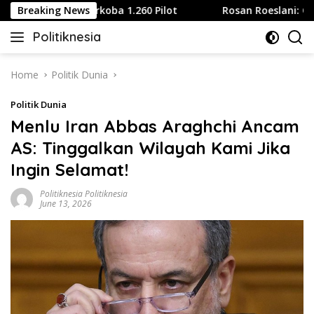
Skip
jibkan Tes Narkoba 1.260 Pilot
Breaking News
Rosan Roeslani: Orang B
to
Politiknesia
content
Politiknesia.com
Home
Politik Dunia
Politik Dunia
Menlu Iran Abbas Araghchi Ancam
AS: Tinggalkan Wilayah Kami Jika
Ingin Selamat!
Politiknesia Politiknesia
June 13, 2026