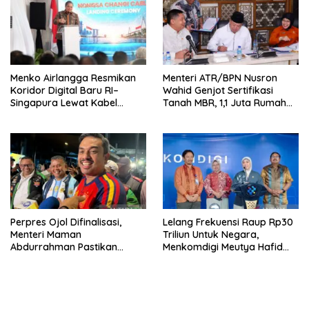
Menko Airlangga Resmikan
Menteri ATR/BPN Nusron
Koridor Digital Baru RI–
Wahid Genjot Sertifikasi
Singapura Lewat Kabel
Tanah MBR, 1,1 Juta Rumah
Bawah Laut Nongsa–Changi
Jadi Prioritas
Perpres Ojol Difinalisasi,
Lelang Frekuensi Raup Rp30
Menteri Maman
Triliun Untuk Negara,
Abdurrahman Pastikan
Menkomdigi Meutya Hafid
Driver Masuk Kategori
Hadirkan Era Baru Internet
Pelaku UMKM
Indonesia!