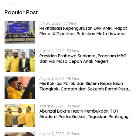
Popular Post
July 30, 2026
77 View
Revitalisasi Kepengurusan DPP AMPI, Rapat
Pleno IX Diperluas Putuskan Mafa Uswanas
Jadi Plt Ketua Umum
August 2, 2026
53 View
Presiden Prabowo Subianto, Program MBG
dan Visi Masa Depan Anak Negeri
August 3, 2026
46 View
Meritokrasi Politik dan Sistem Kepartaian
Tiongkok, Catatan dari Sekolah Partai Pusat
PKT
August 4, 2026
35 View
Aburizal Bakrie Hadiri Pembukaan TOT
Akademi Partai Golkar, Tegaskan Pentingnya
Kaderisasi Berkualitas
August 3, 2026
31 View