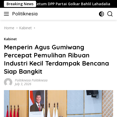
Skip
onal Dari Ketum DPP Partai Golkar Bahlil Lahadalia
Breaking News
AS
to
Politiknesia
content
Politiknesia.com
Home
Kabinet
Kabinet
Menperin Agus Gumiwang
Percepat Pemulihan Ribuan
Industri Kecil Terdampak Bencana
Siap Bangkit
Politiknesia Politiknesia
July 3, 2026