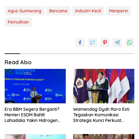
Agus Gumiwang
Bencana
Industri Kecil
Menperin
Pemulihan
Read Also
Era BBM Segera Berganti?
Wamendag Dyah Roro Esti
Menteri ESDM Bahlil
Tegaskan Komunikasi
Lahadalia Yakin Hidrogen
Strategis Kunci Perkuat
Bisa Lebih Murah dan
Perdagangan dan Pariwisata
Kompetitif
RI