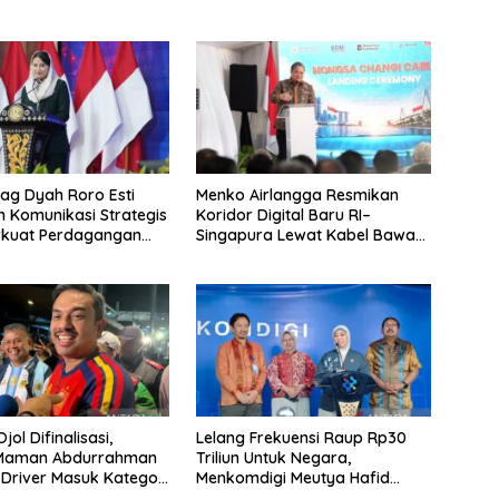
g Dyah Roro Esti
Menko Airlangga Resmikan
 Komunikasi Strategis
Koridor Digital Baru RI–
rkuat Perdagangan
Singapura Lewat Kabel Bawah
wisata RI
Laut Nongsa–Changi
jol Difinalisasi,
Lelang Frekuensi Raup Rp30
 Maman Abdurrahman
Triliun Untuk Negara,
 Driver Masuk Kategori
Menkomdigi Meutya Hafid
UMKM
Hadirkan Era Baru Internet