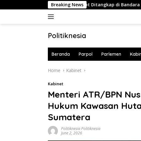
Skip
Strategis
Buntut Pilot Ditangkap di Bandara Soetta, Ma
Breaking News
to
content
Politiknesia
Politiknesia.com
Beranda
Parpol
Parlemen
Kabi
Home
Kabinet
Kabinet
Menteri ATR/BPN Nus
Hukum Kawasan Hutan
Sumatera
Politiknesia Politiknesia
June 2, 2026