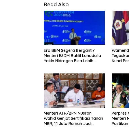
Read Also
Era BBM Segera Berganti?
Wamenda
Menteri ESDM Bahlil Lahadalia
Tegaskan
Yakin Hidrogen Bisa Lebih
Kunci Pe
Murah dan Kompetitif
dan Pari
Menteri ATR/BPN Nusron
Perpres O
Wahid Genjot Sertifikasi Tanah
Menteri
MBR, 1,1 Juta Rumah Jadi
Pastikan
Prioritas
Pelaku 