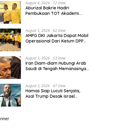
August 4, 2026
72 View
Aburizal Bakrie Hadiri
Pembukaan TOT Akademi
Partai Golkar, Tegaskan
Pentingnya Kaderisasi
Berkualitas
August 5, 2026
62 View
AMPG DKI Jakarta Dapat Mobil
Operasional Dari Ketum DPP
Partai Golkar Bahlil Lahadalia
August 3, 2026
53 View
Iran Diam-diam Hubungi Arab
Saudi di Tengah Memanasnya
Perang dengan AS, Ada Pesan
Tegas untuk Riyadh
August 3, 2026
47 View
Hamas Siap Lucuti Senjata,
Asal Trump Desak Israel
Hentikan Serangan ke Gaza