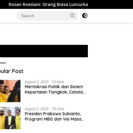
 Roeslani: Orang Biasa Luncurkan Satu Buku, Tapi Bahlil Lahada
ular Post
August 3, 2026
74 View
Meritokrasi Politik dan Sistem
Kepartaian Tiongkok, Catatan
dari Sekolah Partai Pusat PKT
August 2, 2026
74 View
Presiden Prabowo Subianto,
Program MBG dan Visi Masa
Depan Anak Negeri