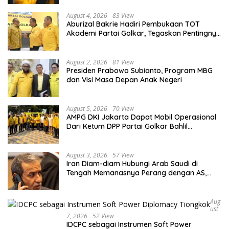
August 4, 2026
83 View
Aburizal Bakrie Hadiri Pembukaan TOT
Akademi Partai Golkar, Tegaskan Pentingnya
Kaderisasi Berkualitas
August 2, 2026
81 View
Presiden Prabowo Subianto, Program MBG
dan Visi Masa Depan Anak Negeri
August 5, 2026
70 View
AMPG DKI Jakarta Dapat Mobil Operasional
Dari Ketum DPP Partai Golkar Bahlil
Lahadalia
August 3, 2026
57 View
Iran Diam-diam Hubungi Arab Saudi di
Tengah Memanasnya Perang dengan AS,
Ada Pesan Tegas untuk Riyadh
Aug
Ust
7, 2026
52 View
IDCPC sebagai Instrumen Soft Power