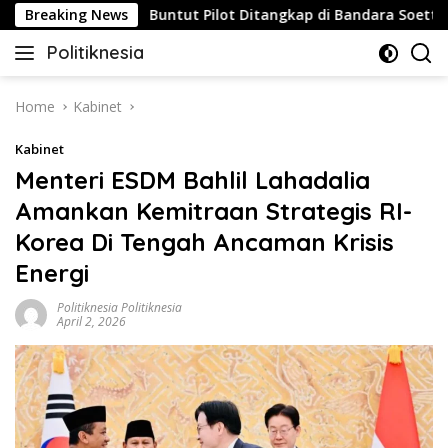
Skip
tegis
Breaking News
Buntut Pilot Ditangkap di Bandara Soetta, Malays
to
Politiknesia
content
Politiknesia.com
Home
Kabinet
Kabinet
Menteri ESDM Bahlil Lahadalia
Amankan Kemitraan Strategis RI-
Korea Di Tengah Ancaman Krisis
Energi
Politiknesia Politiknesia
April 2, 2026