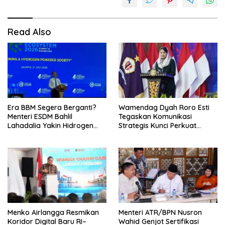
Read Also
Era BBM Segera Berganti?
Wamendag Dyah Roro Esti
Menteri ESDM Bahlil
Tegaskan Komunikasi
Lahadalia Yakin Hidrogen
Strategis Kunci Perkuat
Bisa Lebih Murah dan
Perdagangan dan Pariwisata
Kompetitif
RI
Menko Airlangga Resmikan
Menteri ATR/BPN Nusron
Koridor Digital Baru RI–
Wahid Genjot Sertifikasi