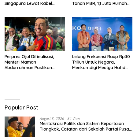
Singapura Lewat Kabel
Tanah MBR, 1,1 Juta Rumah
Bawah Laut Nongsa–Changi
Jadi Prioritas
Perpres Ojol Difinalisasi,
Lelang Frekuensi Raup Rp30
Menteri Maman
Triliun Untuk Negara,
Abdurrahman Pastikan
Menkomdigi Meutya Hafid
Driver Masuk Kategori
Hadirkan Era Baru Internet
Pelaku UMKM
Indonesia!
Popular Post
August 3, 2026
84 View
Meritokrasi Politik dan Sistem Kepartaian
Tiongkok, Catatan dari Sekolah Partai Pusat
PKT