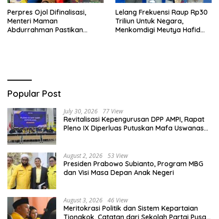
Perpres Ojol Difinalisasi,
Lelang Frekuensi Raup Rp30
Menteri Maman
Triliun Untuk Negara,
Abdurrahman Pastikan
Menkomdigi Meutya Hafid
Driver Masuk Kategori
Hadirkan Era Baru Internet
Pelaku UMKM
Indonesia!
Popular Post
July 30, 2026
77 View
Revitalisasi Kepengurusan DPP AMPI, Rapat
Pleno IX Diperluas Putuskan Mafa Uswanas
Jadi Plt Ketua Umum
August 2, 2026
53 View
Presiden Prabowo Subianto, Program MBG
dan Visi Masa Depan Anak Negeri
August 3, 2026
46 View
Meritokrasi Politik dan Sistem Kepartaian
Tiongkok, Catatan dari Sekolah Partai Pusat