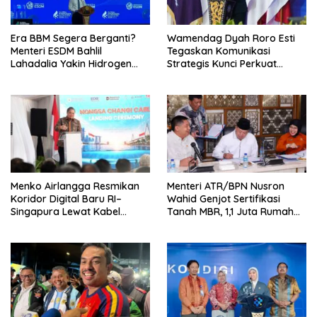
Era BBM Segera Berganti?
Wamendag Dyah Roro Esti
Menteri ESDM Bahlil
Tegaskan Komunikasi
Lahadalia Yakin Hidrogen
Strategis Kunci Perkuat
Bisa Lebih Murah dan
Perdagangan dan Pariwisata
Kompetitif
RI
Menko Airlangga Resmikan
Menteri ATR/BPN Nusron
Koridor Digital Baru RI–
Wahid Genjot Sertifikasi
Singapura Lewat Kabel
Tanah MBR, 1,1 Juta Rumah
Bawah Laut Nongsa–Changi
Jadi Prioritas