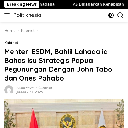
Skip
lkar Bahlil Lahadalia
Breaking News
AS Dikabarkan Kehabisan 80 Per
to
Politiknesia
content
Politiknesia.com
Home
Kabinet
Kabinet
Menteri ESDM, Bahlil Lahadalia
Bahas Isu Strategis Papua
Pegunungan Dengan John Tabo
dan Ones Pahabol
Politiknesia Politiknesia
January 13, 2025