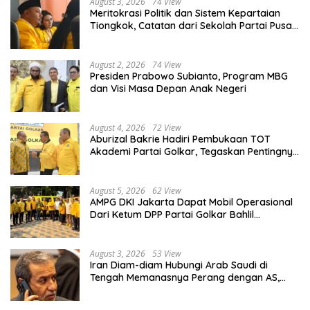
August 3, 2026
74 View
Meritokrasi Politik dan Sistem Kepartaian
Tiongkok, Catatan dari Sekolah Partai Pusat
PKT
August 2, 2026
74 View
Presiden Prabowo Subianto, Program MBG
dan Visi Masa Depan Anak Negeri
August 4, 2026
72 View
Aburizal Bakrie Hadiri Pembukaan TOT
Akademi Partai Golkar, Tegaskan Pentingnya
Kaderisasi Berkualitas
August 5, 2026
62 View
AMPG DKI Jakarta Dapat Mobil Operasional
Dari Ketum DPP Partai Golkar Bahlil
Lahadalia
August 3, 2026
53 View
Iran Diam-diam Hubungi Arab Saudi di
Tengah Memanasnya Perang dengan AS,
Ada Pesan Tegas untuk Riyadh