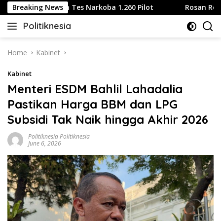
Skip
lines Wajibkan Tes Narkoba 1.260 Pilot
Breaking News
Rosan Roeslani:
to
Politiknesia
content
Politiknesia.com
Home
Kabinet
Kabinet
Menteri ESDM Bahlil Lahadalia
Pastikan Harga BBM dan LPG
Subsidi Tak Naik hingga Akhir 2026
Politiknesia Politiknesia
June 6, 2026