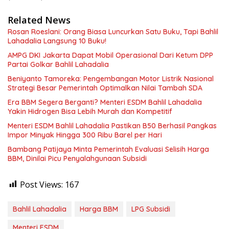
Related News
Rosan Roeslani: Orang Biasa Luncurkan Satu Buku, Tapi Bahlil
Lahadalia Langsung 10 Buku!
AMPG DKI Jakarta Dapat Mobil Operasional Dari Ketum DPP
Partai Golkar Bahlil Lahadalia
Beniyanto Tamoreka: Pengembangan Motor Listrik Nasional
Strategi Besar Pemerintah Optimalkan Nilai Tambah SDA
Era BBM Segera Berganti? Menteri ESDM Bahlil Lahadalia
Yakin Hidrogen Bisa Lebih Murah dan Kompetitif
Menteri ESDM Bahlil Lahadalia Pastikan B50 Berhasil Pangkas
Impor Minyak Hingga 300 Ribu Barel per Hari
Bambang Patijaya Minta Pemerintah Evaluasi Selisih Harga
BBM, Dinilai Picu Penyalahgunaan Subsidi
Post Views:
167
Bahlil Lahadalia
Harga BBM
LPG Subsidi
Menteri ESDM