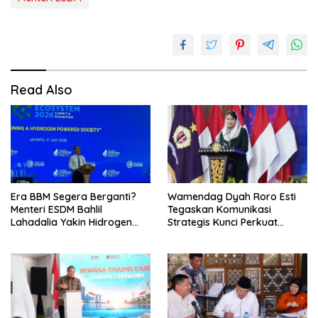
Read Also
Era BBM Segera Berganti?
Wamendag Dyah Roro Esti
Menteri ESDM Bahlil
Tegaskan Komunikasi
Lahadalia Yakin Hidrogen
Strategis Kunci Perkuat
Bisa Lebih Murah dan
Perdagangan dan Pariwisata
Kompetitif
RI