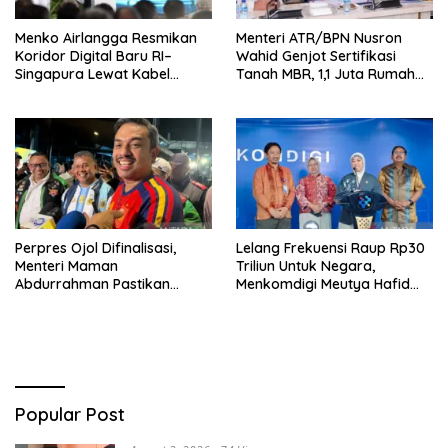
Menko Airlangga Resmikan
Menteri ATR/BPN Nusron
Koridor Digital Baru RI–
Wahid Genjot Sertifikasi
Singapura Lewat Kabel
Tanah MBR, 1,1 Juta Rumah
Bawah Laut Nongsa–Changi
Jadi Prioritas
Perpres Ojol Difinalisasi,
Lelang Frekuensi Raup Rp30
Menteri Maman
Triliun Untuk Negara,
Abdurrahman Pastikan
Menkomdigi Meutya Hafid
Driver Masuk Kategori
Hadirkan Era Baru Internet
Pelaku UMKM
Indonesia!
Popular Post