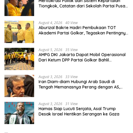
Meritokrasi Politik dan Sistem Kepartaian
Tiongkok, Catatan dari Sekolah Partai Pusat
PKT
August 4, 2026
40 View
Aburizal Bakrie Hadiri Pembukaan TOT
Akademi Partai Golkar, Tegaskan Pentingnya
Kaderisasi Berkualitas
August 5, 2026
35 View
AMPG DKI Jakarta Dapat Mobil Operasional
Dari Ketum DPP Partai Golkar Bahlil
Lahadalia
August 3, 2026
33 View
Iran Diam-diam Hubungi Arab Saudi di
Tengah Memanasnya Perang dengan AS,
Ada Pesan Tegas untuk Riyadh
August 3, 2026
31 View
Hamas Siap Lucuti Senjata, Asal Trump
Desak Israel Hentikan Serangan ke Gaza