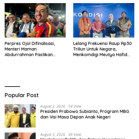
Perpres Ojol Difinalisasi,
Lelang Frekuensi Raup Rp30
Menteri Maman
Triliun Untuk Negara,
Abdurrahman Pastikan
Menkomdigi Meutya Hafid
Driver Masuk Kategori
Hadirkan Era Baru Internet
Pelaku UMKM
Indonesia!
Popular Post
August 2, 2026
54 View
Presiden Prabowo Subianto, Program MBG
dan Visi Masa Depan Anak Negeri
August 3, 2026
49 View