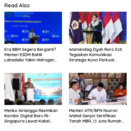
Read Also
Era BBM Segera Berganti?
Wamendag Dyah Roro Esti
Menteri ESDM Bahlil
Tegaskan Komunikasi
Lahadalia Yakin Hidrogen
Strategis Kunci Perkuat
Bisa Lebih Murah dan
Perdagangan dan Pariwisata
Kompetitif
RI
Menko Airlangga Resmikan
Menteri ATR/BPN Nusron
Koridor Digital Baru RI–
Wahid Genjot Sertifikasi
Singapura Lewat Kabel
Tanah MBR, 1,1 Juta Rumah
Bawah Laut Nongsa–Changi
Jadi Prioritas