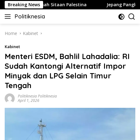
Skip
bangun di Tanah Sitaan Palestina
Breaking News
Jepang Pangkas Paja
to
Politiknesia
content
Politiknesia.com
Home
Kabinet
Kabinet
Menteri ESDM, Bahlil Lahadalia: RI
Sudah Kantongi Alternatif Impor
Minyak dan LPG Selain Timur
Tengah
Politiknesia Politiknesia
April 1, 2026