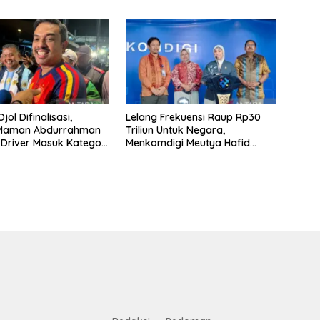
wisata RI
Laut Nongsa–Changi
jol Difinalisasi,
Lelang Frekuensi Raup Rp30
 Maman Abdurrahman
Triliun Untuk Negara,
 Driver Masuk Kategori
Menkomdigi Meutya Hafid
UMKM
Hadirkan Era Baru Internet
Indonesia!