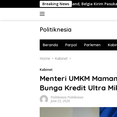
Skip
Trump Ingin Caplok Greenland, Belgia Kirim Pasukan NATO ke Pu
Breaking News
to
content
Politiknesia
Politiknesia.com
Beranda
Parpol
Parlemen
Kabi
Home
Kabinet
Kabinet
Menteri UMKM Maman
Bunga Kredit Ultra Mi
Politiknesia Politiknesia
June 23, 2026