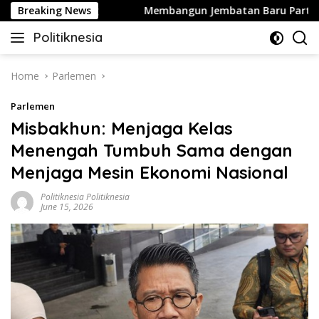
Skip
entikan Perang
Breaking News
Membangun Jembatan Baru Partai Golka
to
Politiknesia
content
Politiknesia.com
Home
Parlemen
Parlemen
Misbakhun: Menjaga Kelas
Menengah Tumbuh Sama dengan
Menjaga Mesin Ekonomi Nasional
Politiknesia Politiknesia
June 15, 2026