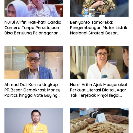
Nurul Arifin: Hati-hati! Candid
Beniyanto Tamoreka:
Camera Tanpa Persetujuan
Pengembangan Motor Listrik
Bisa Berujung Pelanggaran
Nasional Strategi Besar
Privasi
Pemerintah Optimalkan Nilai
Tambah SDA
Ahmad Doli Kurnia Ungkap
Nurul Arifin Ajak Masyarakat
PR Besar Demokrasi: Money
Perkuat Literasi Digital, Agar
Politics hingga Vote Buying
Tak Terjebak Pinjol Ilegal
Harus Dihapus!
Yang Makin Marak