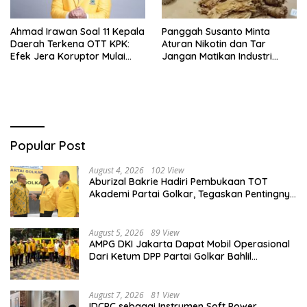
Ahmad Irawan Soal 11 Kepala
Panggah Susanto Minta
Daerah Terkena OTT KPK:
Aturan Nikotin dan Tar
Efek Jera Koruptor Mulai
Jangan Matikan Industri
Hilang!
Tembakau Nasional
Popular Post
August 4, 2026
102 View
Aburizal Bakrie Hadiri Pembukaan TOT
Akademi Partai Golkar, Tegaskan Pentingnya
Kaderisasi Berkualitas
August 5, 2026
89 View
AMPG DKI Jakarta Dapat Mobil Operasional
Dari Ketum DPP Partai Golkar Bahlil
Lahadalia
August 7, 2026
81 View
IDCPC sebagai Instrumen Soft Power