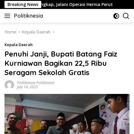
Skip
 Sakit Terungkap, Jalani Operasi Hernia Perut
Breaking News
Waket
to
Politiknesia
content
Politiknesia.com
Home
Kepala Daerah
Kepala Daerah
Penuhi Janji, Bupati Batang Faiz
Kurniawan Bagikan 22,5 Ribu
Seragam Sekolah Gratis
Politiknesia Politiknesia
July 14, 2025