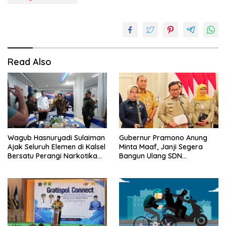
Read Also
Wagub Hasnuryadi Sulaiman
Gubernur Pramono Anung
Ajak Seluruh Elemen di Kalsel
Minta Maaf, Janji Segera
Bersatu Perangi Narkotika
Bangun Ulang SDN
demi Indonesia Emas 2045
Kebayoran Lama 09 Yang
Roboh