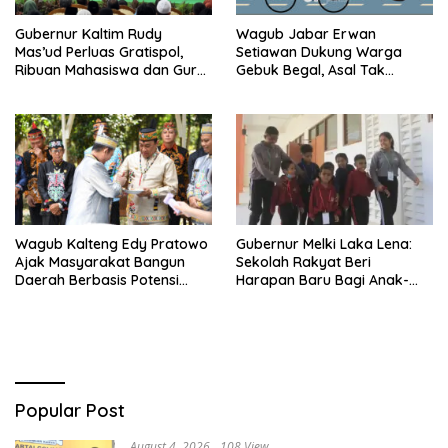
Gubernur Kaltim Rudy
Wagub Jabar Erwan
Mas’ud Perluas Gratispol,
Setiawan Dukung Warga
Ribuan Mahasiswa dan Guru
Gebuk Begal, Asal Tak
Berau Terima Manfaat
Berujung Hilangnya Nyawa
Wagub Kalteng Edy Pratowo
Gubernur Melki Laka Lena:
Ajak Masyarakat Bangun
Sekolah Rakyat Beri
Daerah Berbasis Potensi
Harapan Baru Bagi Anak-
Lokal
anak Keluarga Miskin di NTT
Popular Post
August 4, 2026
108 View