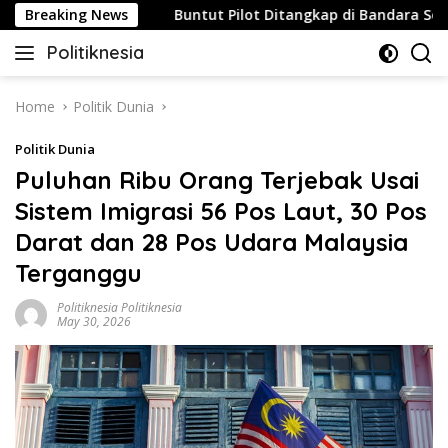
Skip
Strategis
Breaking News
Buntut Pilot Ditangkap di Bandara Soetta, Ma
to
Politiknesia
content
Politiknesia.com
Home
Politik Dunia
Politik Dunia
Puluhan Ribu Orang Terjebak Usai
Sistem Imigrasi 56 Pos Laut, 30 Pos
Darat dan 28 Pos Udara Malaysia
Terganggu
Politiknesia Politiknesia
May 30, 2026