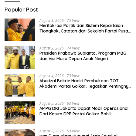
Popular Post
August 3, 2026
75 View
Meritokrasi Politik dan Sistem Kepartaian
Tiongkok, Catatan dari Sekolah Partai Pusat
PKT
August 2, 2026
74 View
Presiden Prabowo Subianto, Program MBG
dan Visi Masa Depan Anak Negeri
August 4, 2026
73 View
Aburizal Bakrie Hadiri Pembukaan TOT
Akademi Partai Golkar, Tegaskan Pentingnya
Kaderisasi Berkualitas
August 5, 2026
63 View
AMPG DKI Jakarta Dapat Mobil Operasional
Dari Ketum DPP Partai Golkar Bahlil
Lahadalia
August 3, 2026
53 View