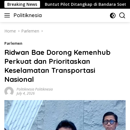
Skip
rategis
Breaking News
Buntut Pilot Ditangkap di Bandara Soetta, Mala
to
Politiknesia
content
Politiknesia.com
Home
Parlemen
Parlemen
Ridwan Bae Dorong Kemenhub
Perkuat dan Prioritaskan
Keselamatan Transportasi
Nasional
Politiknesia Politiknesia
July 4, 2026