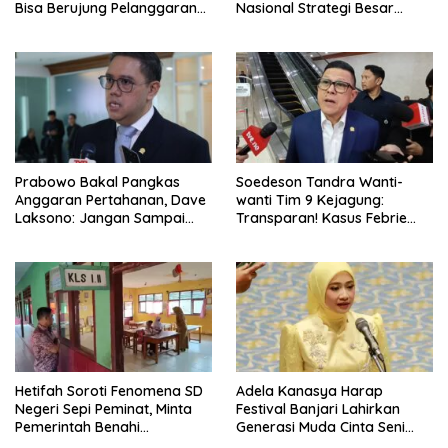
Bisa Berujung Pelanggaran
Nasional Strategi Besar
Privasi
Pemerintah Optimalkan Nilai
Tambah SDA
Prabowo Bakal Pangkas
Soedeson Tandra Wanti-
Anggaran Pertahanan, Dave
wanti Tim 9 Kejagung:
Laksono: Jangan Sampai
Transparan! Kasus Febrie
Ganggu Kekuatan TNI!
Adriansyah Jangan Ada
Yang Disembunyikan!
Hetifah Soroti Fenomena SD
Adela Kanasya Harap
Negeri Sepi Peminat, Minta
Festival Banjari Lahirkan
Pemerintah Benahi
Generasi Muda Cinta Seni
Pemerataan Pendidikan
Islami dan Miliki Karakter