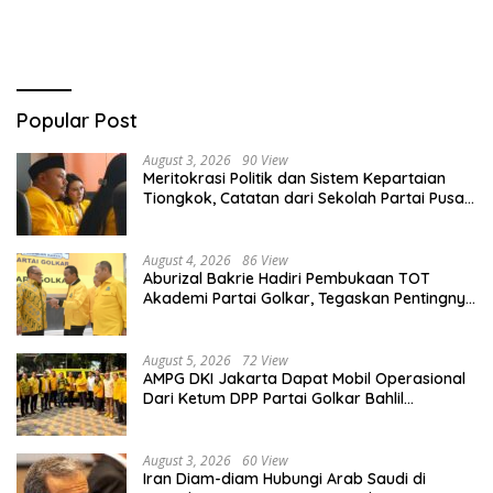
Kebangsaan Kuat
Popular Post
August 3, 2026
90 View
Meritokrasi Politik dan Sistem Kepartaian
Tiongkok, Catatan dari Sekolah Partai Pusat
PKT
August 4, 2026
86 View
Aburizal Bakrie Hadiri Pembukaan TOT
Akademi Partai Golkar, Tegaskan Pentingnya
Kaderisasi Berkualitas
August 5, 2026
72 View
AMPG DKI Jakarta Dapat Mobil Operasional
Dari Ketum DPP Partai Golkar Bahlil
Lahadalia
August 3, 2026
60 View
Iran Diam-diam Hubungi Arab Saudi di