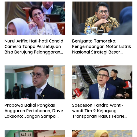
Nurul Arifin: Hati-hati! Candid
Beniyanto Tamoreka:
Camera Tanpa Persetujuan
Pengembangan Motor Listrik
Bisa Berujung Pelanggaran
Nasional Strategi Besar
Privasi
Pemerintah Optimalkan Nilai
Tambah SDA
Prabowo Bakal Pangkas
Soedeson Tandra Wanti-
Anggaran Pertahanan, Dave
wanti Tim 9 Kejagung:
Laksono: Jangan Sampai
Transparan! Kasus Febrie
Ganggu Kekuatan TNI!
Adriansyah Jangan Ada
Yang Disembunyikan!