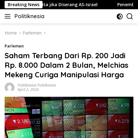
Skip
uk Gelap Gulita jika Diserang AS-Israel
Breaking News
Penembakan Ter
to
Politiknesia
content
Politiknesia.com
Home
Parlemen
Parlemen
Saham Terbang Dari Rp. 200 Jadi
Rp. 8.000 Dalam 2 Bulan, Melchias
Mekeng Curiga Manipulasi Harga
Politiknesia Politiknesia
April 2, 2026